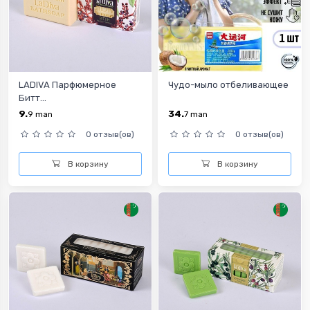
LADIVA Парфюмерное
Чудо-мыло отбеливающее
Битт...
9.
34.
9
man
7
man
0 отзыв(ов)
0 отзыв(ов)
В корзину
В корзину