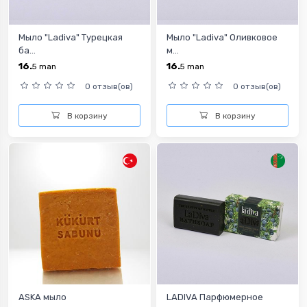
Мыло "Ladiva" Турецкая
Мыло "Ladiva" Оливковое
ба...
м...
16.
16.
5
man
5
man
0 отзыв(ов)
0 отзыв(ов)
В корзину
В корзину
ASKA мыло
LADIVA Парфюмерное