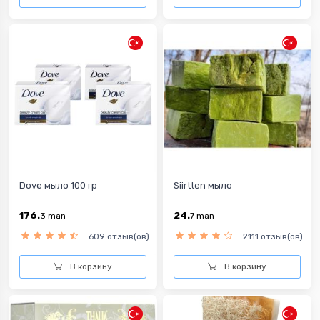
Dove мыло 100 гр
Siirtten мыло
176.
24.
3
man
7
man
609 отзыв(ов)
2111 отзыв(ов)
В корзину
В корзину