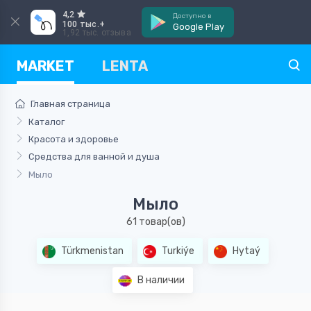
4,2
Доступно в
100 тыс.+
Google Play
1,92 тыс. отзыва
MARKET
LENTA
Главная страница
Каталог
Красота и здоровье
Средства для ванной и душа
Мыло
Мыло
61 товар(ов)
Türkmenistan
Turkiýe
Hytaý
В наличии