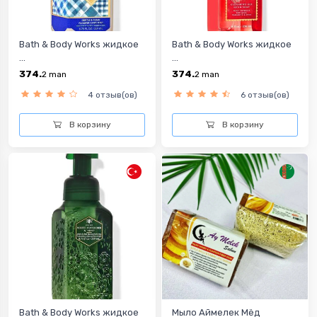
Bath & Body Works жидкое
Bath & Body Works жидкое
...
...
374.
374.
2
man
2
man
4 отзыв(ов)
6 отзыв(ов)
В корзину
В корзину
Bath & Body Works жидкое
Мыло Аймелек Мёд