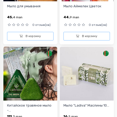
Mыло для умывания
Мыло Аймелек Цветок
45.
44.
4
man
9
man
0 отзыв(ов)
0 отзыв(ов)
В корзину
В корзину
Китайское травяное мыло
Мыло "Ladiva" Маслины 10...
-...
111.
16.
3
man
5
man