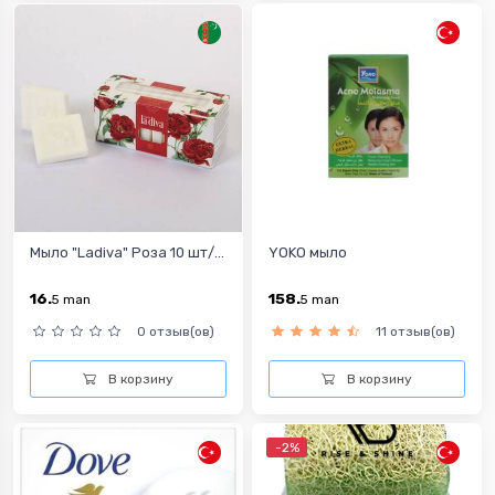
Мыло "Ladiva" Роза 10 шт/...
YOKO мыло
16.
158.
5
man
5
man
0 отзыв(ов)
11 отзыв(ов)
В корзину
В корзину
-2%