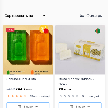
Фильтры
-1%
Sabuncu Hacı мыло
Мыло "Ladiva" Липовый
мед...
246.
244.
28.
7
9
man
6
man
136 отзыв(ов)
0 отзыв(ов)
В корзину
В корзину