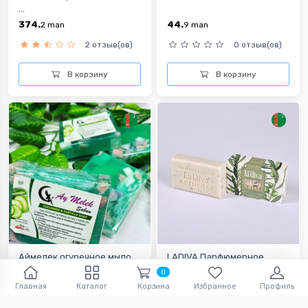
...
374.
44.
2
man
9
man
2 отзыв(ов)
0 отзыв(ов)
В корзину
В корзину
Аймелек огуречное мыло
LADIVA Парфюмерное
маслин...
0
45
9.
man
9
man
Главная
Каталог
Корзина
Избранное
Профиль
0 отзыв(ов)
0 отзыв(ов)