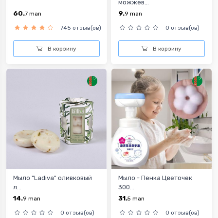
можжев...
60.
9.
7
man
9
man
745 отзыв(ов)
0 отзыв(ов)
В корзину
В корзину
Мыло "Ladiva" оливковый
Мыло - Пенка Цветочек
л...
300...
14.
31.
9
man
5
man
0 отзыв(ов)
0 отзыв(ов)