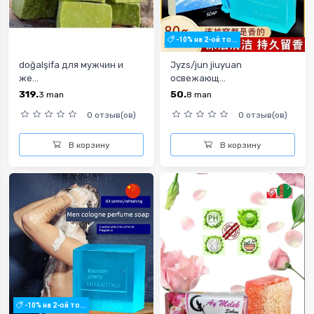
-10% на 2-ой то...
doğalşifa для мужчин и
Jyzs/jun jiuyuan
же...
oсвежающ...
319.
50.
3
man
8
man
0 отзыв(ов)
0 отзыв(ов)
В корзину
В корзину
-10% на 2-ой то...