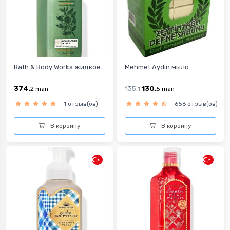
Bath & Body Works жидкое
Mehmet Aydın мыло
...
374.
135.
130.
2
man
1
5
man
1 отзыв(ов)
656 отзыв(ов)
В корзину
В корзину