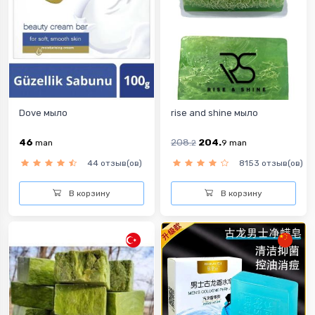
Dove мыло
rise and shine мыло
46
208.
204.
man
2
9
man
44 отзыв(ов)
8153 отзыв(ов)
В корзину
В корзину