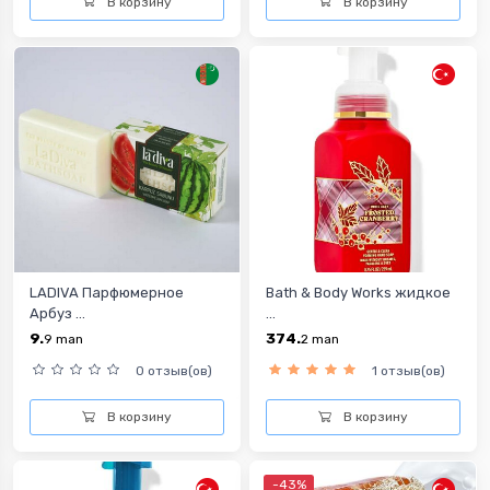
В корзину
В корзину
LADIVA Парфюмерное
Bath & Body Works жидкое
Арбуз ...
...
9.
374.
9
man
2
man
0 отзыв(ов)
1 отзыв(ов)
В корзину
В корзину
-43%