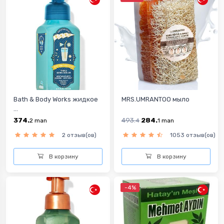
Bath & Body Works жидкое
MRS.UMRANTOO мыло
...
374.
493.
284.
2
man
4
1
man
2 отзыв(ов)
1053 отзыв(ов)
В корзину
В корзину
-4%