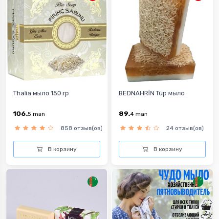
Thalia мыло 150 гр
BEDNAHRİN Tüp мыло
106.
89.
5
man
4
man
858 отзыв(ов)
24 отзыв(ов)
В корзину
В корзину