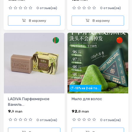
0 отзыв(ов)
0 отзыв(ов)
В корзину
В корзину
-10% на 2-ой то...
LADIVA Парфюмерное
Мыло для волос
Ваниль...
9.
92.
9
man
8
man
0 отзыв(ов)
0 отзыв(ов)