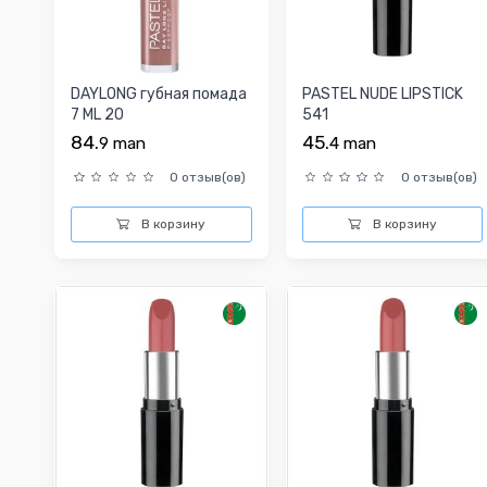
DAYLONG губная помада
PASTEL NUDE LIPSTICK
7 ML 20
541
84.
45.
9
man
4
man
0 отзыв(ов)
0 отзыв(ов)
В корзину
В корзину