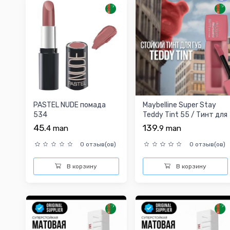
PASTEL NUDE помада
Maybelline Super Stay
534
Teddy Tint 55 / Тинт для
губ
45.
139.
4
man
9
man
0 отзыв(ов)
0 отзыв(ов)
В корзину
В корзину