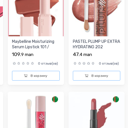
Maybelline Moisturizing
PASTEL PLUMP UP EXTRA
Serum Lipstick 101 /
HYDRATING 202
Губная помада
109.
47.
9
man
4
man
0 отзыв(ов)
0 отзыв(ов)
В корзину
В корзину