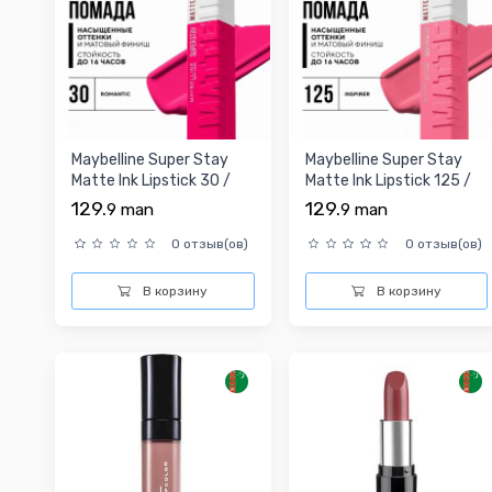
Maybelline Super Stay
Maybelline Super Stay
Matte Ink Lipstick 30 /
Matte Ink Lipstick 125 /
Жидкая помада
Жидкая помада
129.
129.
9
man
9
man
0 отзыв(ов)
0 отзыв(ов)
В корзину
В корзину