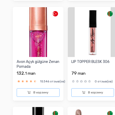
Avon Açyk gülgüne Zenan
LIP TOPPER BLESK 306
Pomada
132.
79
1
man
man
15346 отзыв(ов)
0 отзыв(ов)
В корзину
В корзину