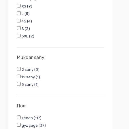
XS (9)
L (5)
45 (4)
S (3)
3XL (2)
Mukdar sany:
2 sany (3)
12 sany (1)
5 sany (1)
Пол:
zenan (117)
gyz çaga (37)