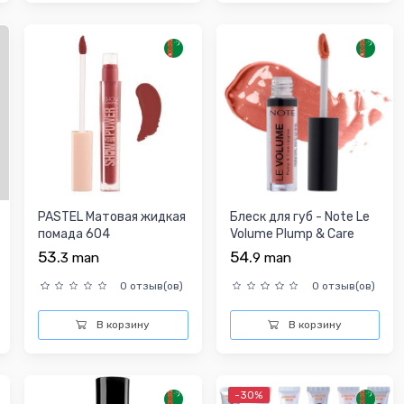
PASTEL Матовая жидкая
Блеск для губ - Note Le
помада 604
Volume Plump & Care
Lipgloss №01
53.
54.
3
man
9
man
0 отзыв(ов)
0 отзыв(ов)
В корзину
В корзину
-30%