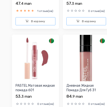
47.
57.
4
man
3
man
1 отзыв(ов)
0 отзыв(ов)
В корзину
В корзину
PASTEL Матовая жидкая
Дневная Жидкая
помада 601
Помада Для Губ 31
53.
84.
3
man
9
man
0 отзыв(ов)
0 отзыв(ов)