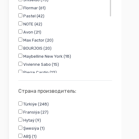
Flormar (61)
Pastel (42)
NOTE (42)
Avon (21)
Max Factor (20)
BOURJOIS (20)
Maybelline New York (18)
Vivienne Sabo (15)
Pierre Cardin (13)
Farmasi (12)
Catrice (11)
Страна производитель:
Wet N Wild (10)
Türkiýe (248)
L`Oreal (9)
Fransiýa (27)
Golden Rose (4)
Hytaý (9)
NYX (4)
Şwesiýa (1)
Cream Co. (4)
ABŞ (1)
Rimmel (3)