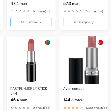
47.
57.
4
man
3
man
0 отзыв(ов)
0 отзыв(ов)
В корзину
В корзину
PASTEL NUDE LIPSTICK
Avon помада
544
45.
144.
4
man
6
man
0 отзыв(ов)
1300 отзыв(ов)