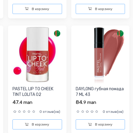
В корзину
В корзину
PASTEL LIP TO CHEEK
DAYLONG губная помада
TINT LOLITA 02
7 ML 43
47.
84.
4
man
9
man
0 отзыв(ов)
0 отзыв(ов)
В корзину
В корзину