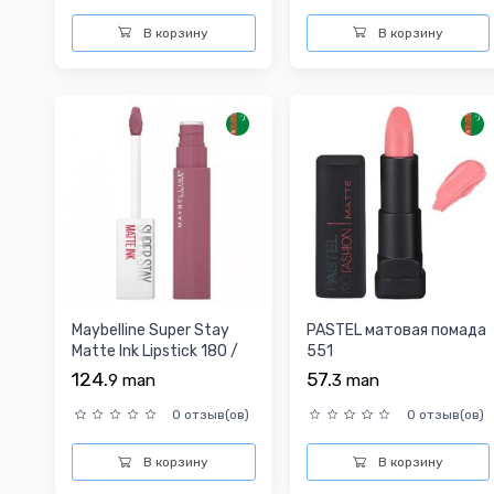
В корзину
В корзину
Maybelline Super Stay
PASTEL матовая помада
Matte Ink Lipstick 180 /
551
Жидкая помада
124.
57.
9
man
3
man
0 отзыв(ов)
0 отзыв(ов)
В корзину
В корзину