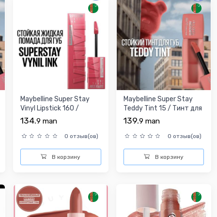
Maybelline Super Stay
Maybelline Super Stay
Vinyl Lipstick 160 /
Teddy Tint 15 / Тинт для
Жидкая помада
губ
134.
139.
9
man
9
man
0 отзыв(ов)
0 отзыв(ов)
В корзину
В корзину