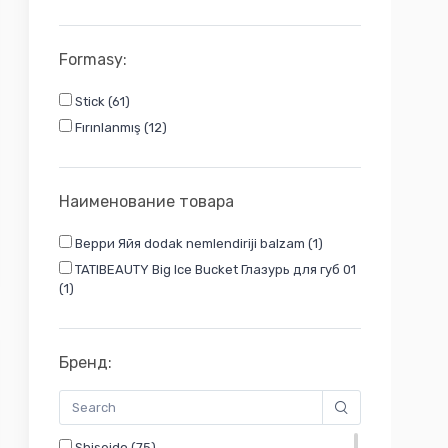
Formasy:
Stick (61)
Fırınlanmış (12)
Наименование товара
Верри Яйя dodak nemlendiriji balzam (1)
TATIBEAUTY Big Ice Bucket Глазурь для губ 01
(1)
Бренд:
Shiseido (75)