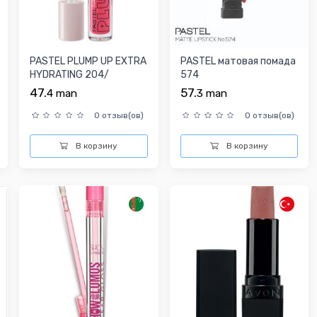
PASTEL PLUMP UP EXTRA
PASTEL матовая помада
HYDRATING 204/
574
Увлажняющий Блеск
47.
57.
4
man
3
man
0 отзыв(ов)
0 отзыв(ов)
В корзину
В корзину