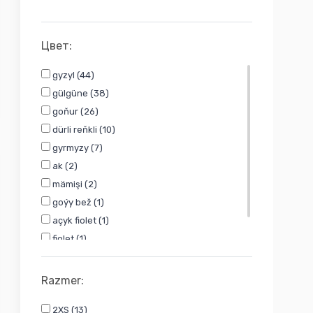
Başga (2)
Makeuptime (2)
Цвет:
Cecile (2)
Oriflame (1)
gyzyl (44)
Catherine Arley (1)
gülgüne (38)
Gabrini (1)
goňur (26)
Essence (1)
dürli reňkli (10)
Rose (1)
gyrmyzy (7)
Revlon (1)
ak (2)
Missha (1)
mämişi (2)
MUJGAN (1)
goýy bež (1)
IMPALA (1)
açyk fiolet (1)
The Cult Rosa (1)
fiolet (1)
Dior (1)
bež (1)
Хан Дайян (косметика) (1)
Razmer:
Хан Дайян (1)
TEAYASON (1)
2XS (13)