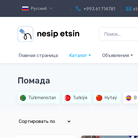
Русский
+993 61 714781
st
Главная страница
Каталог
Объявления
Помада
Türkmenistan
Turkiýe
Hytaý
В 