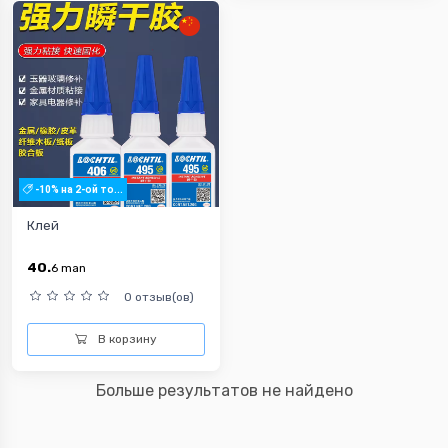
-10% на 2-ой то...
Клей
40.
6
man
0 отзыв(ов)
В корзину
Больше результатов не найдено