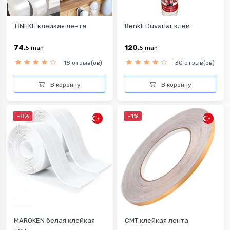
TİNEKE клейкая лента
Renkli Duvarlar клей
74.
120.
5
man
5
man
18 отзыв(ов)
30 отзыв(ов)
В корзину
В корзину
-8%
-1%
MAROKEN белая клейкая
CMT клейкая лента