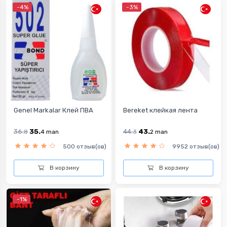
-4%
-3%
Genel Markalar Клей ПВА
Bereket клейкая лента
36.
35.
44.
43.
8
4
man
3
2
man
500 отзыв(ов)
9952 отзыв(ов)
В корзину
В корзину
-1%