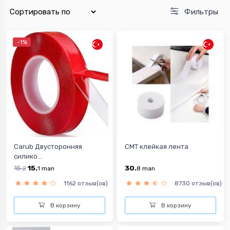
Фильтры
-1%
Carub Двусторонняя
CMT клейкая лента
силико...
15.
15.
30.
2
1
man
8
man
1162 отзыв(ов)
8730 отзыв(ов)
В корзину
В корзину