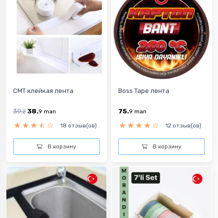
CMT клейкая лента
Boss Tape лента
39.
38.
75.
2
9
man
9
man
18 отзыв(ов)
12 отзыв(ов)
В корзину
В корзину