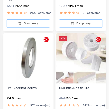
лен...
127.
117.
120.
119.
4
4
man
3
4
man
2560 отзыв(ов)
28 отзыв(ов)
В корзину
В корзину
-1%
CMT клейкая лента
CMT клейкая лента
74.
35.
35.
5
man
5
3
man
976 отзыв(ов)
8729 отзыв(ов)