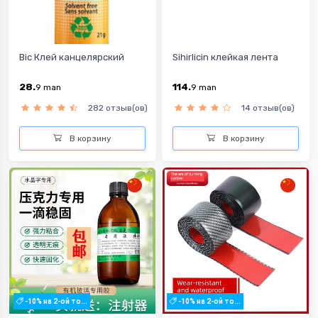
Bic Клей канцелярский
Sihirlicin клейкая лента
28.
114.
9
man
9
man
282 отзыв(ов)
14 отзыв(ов)
В корзину
В корзину
-10% на 2-ой то...
-10% на 2-ой то...