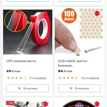
CMT клейкая лента
ZUZU MADE cветло-
бежевая ...
69.
84.
6
man
4
man
9 отзыв(ов)
76 отзыв(ов)
В корзину
В корзину
-1%