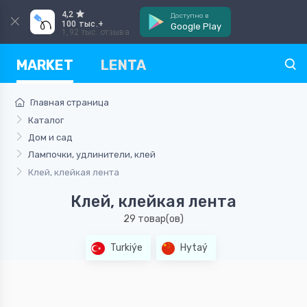
4,2
Доступно в
100 тыс.+
Google Play
1,92 тыс. отзыва
MARKET
LENTA
Главная страница
Каталог
Дом и сад
Лампочки, удлинители, клей
Клей, клейкая лента
Клей, клейкая лента
29 товар(ов)
Turkiýe
Hytaý