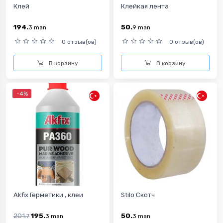
Клей
Клейкая лента
194.
50.
3
man
9
man
0 отзыв(ов)
0 отзыв(ов)
В корзину
В корзину
-4%
Akfix Герметики , клеи
Stilo Скотч
201.
195.
50.
7
3
man
3
man