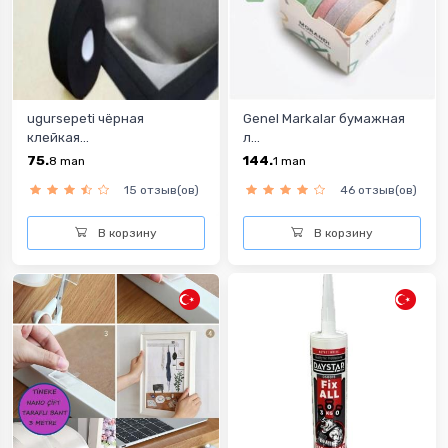
ugursepeti чёрная
Genel Markalar бумажная
клейкая...
л...
75.
144.
8
man
1
man
15 отзыв(ов)
46 отзыв(ов)
В корзину
В корзину