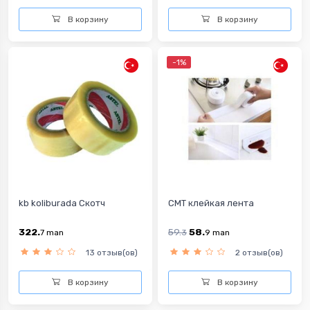
В корзину
В корзину
-1%
kb koliburada Скотч
CMT клейкая лента
322.
59.
58.
7
man
3
9
man
13 отзыв(ов)
2 отзыв(ов)
В корзину
В корзину