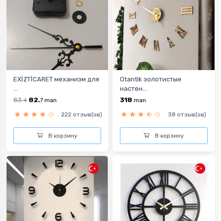
EXİZTİCARET механизм для
Otantik золотистые
...
настен...
83.
82.
318
4
7
man
man
222 отзыв(ов)
38 отзыв(ов)
В корзину
В корзину