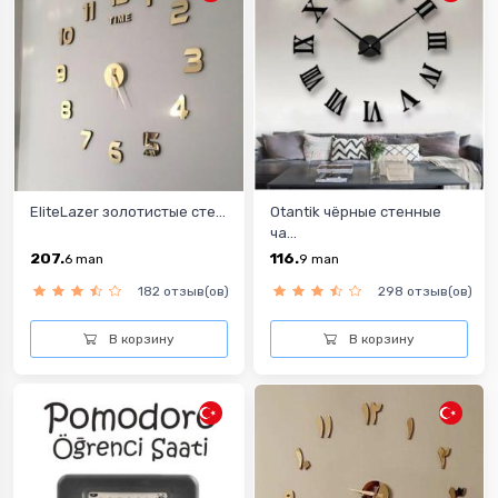
EliteLazer золотистые сте...
Otantik чёрные стенные
ча...
207.
116.
6
man
9
man
182 отзыв(ов)
298 отзыв(ов)
В корзину
В корзину