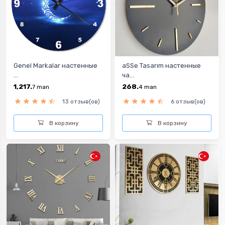
Genel Markalar настенные
aSSe Tasarım настенные
...
ча...
1,217.
268.
7
man
4
man
13 отзыв(ов)
6 отзыв(ов)
В корзину
В корзину