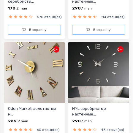
cеребристы...
настенные...
170.
290.
2
man
1
man
570 отзыв(ов)
114 отзыв(ов)
В корзину
В корзину
Odun Marketi золотистые
HYL cеребристые
н...
настенные...
265.
290.
9
man
1
man
60 отзыв(ов)
43 отзыв(ов)