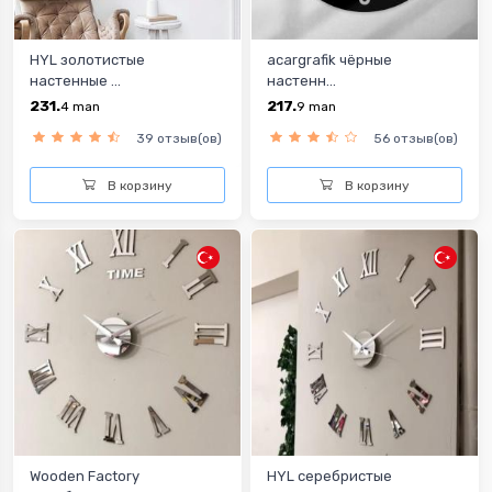
HYL золотистые
acargrafik чёрные
настенные ...
настенн...
231.
217.
4
man
9
man
39 отзыв(ов)
56 отзыв(ов)
В корзину
В корзину
Wooden Factory
HYL cеребристые