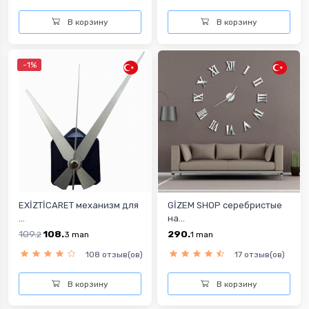
В корзину
В корзину
-1%
EXİZTİCARET механизм для
GİZEM SHOP cеребристые
...
на...
109.
108.
290.
2
3
man
1
man
108 отзыв(ов)
17 отзыв(ов)
В корзину
В корзину