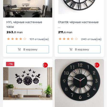
HYL чёрные настенные
Otantik чёрные настенные
часы
...
263.
211.
8
man
6
man
101 отзыв(ов)
240 отзыв(ов)
В корзину
В корзину
-1%