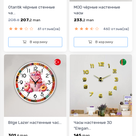
Otantik чёрные стенные
MOD чёрные настенные
ча...
часы
208.
207.
233.
8
2
man
2
man
61 отзыв(ов)
460 отзыв(ов)
В корзину
В корзину
Bilge Lazer настенные час...
Часы настенные 3D
"Elegan...
301.
145
6
man
man