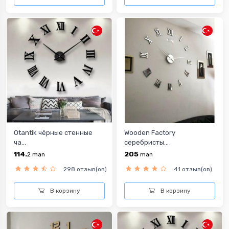
Otantik чёрные стенные
Wooden Factory
ча...
cеребристы...
114.
205
2
man
man
298 отзыв(ов)
41 отзыв(ов)
В корзину
В корзину