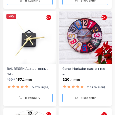
В корзину
В корзину
-9%
BAK BEĞEN AL настенные
Genel Markalar настенные
ча...
...
150.
137.
220.
7
2
man
4
man
6 отзыв(ов)
2 отзыв(ов)
В корзину
В корзину