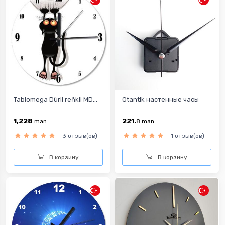
Tablomega Dürli reňkli MD...
Otantik настенные часы
1,228
221.
man
8
man
3 отзыв(ов)
1 отзыв(ов)
В корзину
В корзину