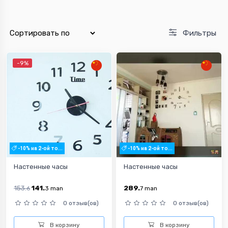
Фильтры
-9%
-10% на 2-ой то...
-10% на 2-ой то...
Настенные часы
Настенные часы
153.
141.
289.
6
3
man
7
man
0 отзыв(ов)
0 отзыв(ов)
В корзину
В корзину