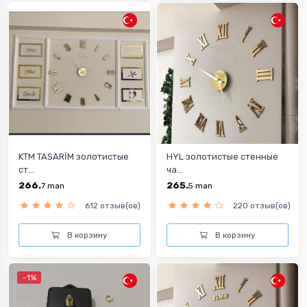
KTM TASARİM золотистые
HYL золотистые стенные
ст...
ча...
266.
265.
7
man
5
man
612 отзыв(ов)
220 отзыв(ов)
В корзину
В корзину
-1%