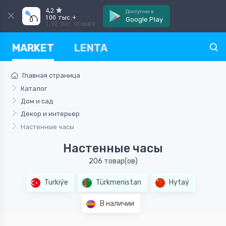
4,2
Доступно в
100 тыс.+
Google Play
1,92 тыс. отзыва
MARKET
LENTA
Главная страница
Каталог
Дом и сад
Декор и интерьер
Настенные часы
Настенные часы
206 товар(ов)
Turkiýe
Türkmenistan
Hytaý
В наличии