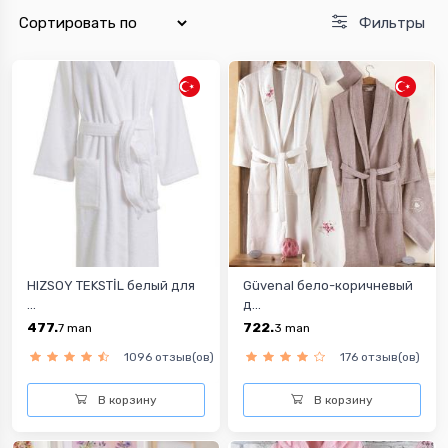
Фильтры
HIZSOY TEKSTİL белый для
Güvenal бело-коричневый
...
д...
477.
722.
7
man
3
man
1096 отзыв(ов)
176 отзыв(ов)
В корзину
В корзину