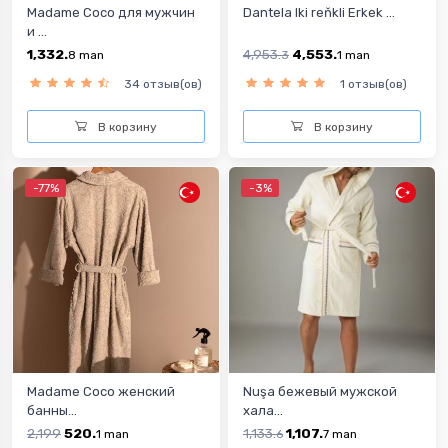
Madame Coco для мужчин
Dantela Iki reňkli Erkek ...
и ...
1,332.
4,953.
4,553.
8
man
3
1
man
34 отзыв(ов)
1 отзыв(ов)
В корзину
В корзину
-77%
-3%
Madame Coco женский
Nuşa бежевый мужской
банны...
хала...
2,199
520.
1,133.
1,107.
1
man
6
7
man