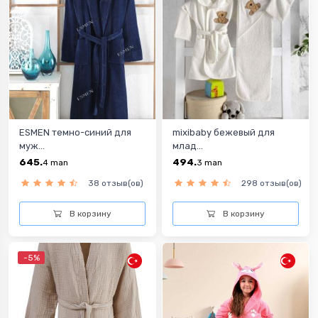
ESMEN темно-синий для
mixibaby бежевый для
муж...
млад...
645.
494.
4
man
3
man
38 отзыв(ов)
298 отзыв(ов)
В корзину
В корзину
-5%