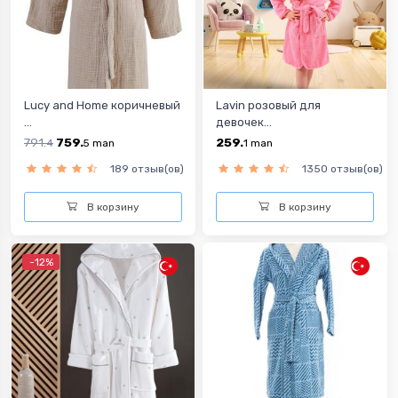
Lucy and Home коричневый
Lavin розовый для
...
девочек...
791.
759.
259.
4
5
man
1
man
189 отзыв(ов)
1350 отзыв(ов)
В корзину
В корзину
-12%