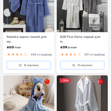
Rebeka черно-синий для
B2B Plus бело-серый для
му...
м...
603
639.
man
6
man
442 отзыв(ов)
391 отзыв(ов)
В корзину
В корзину
-78%