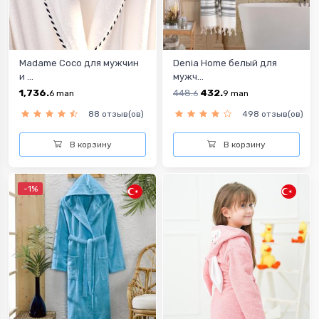
Madame Coco для мужчин
Denia Home белый для
и ...
мужч...
1,736.
448.
432.
6
man
6
9
man
88 отзыв(ов)
498 отзыв(ов)
В корзину
В корзину
-1%