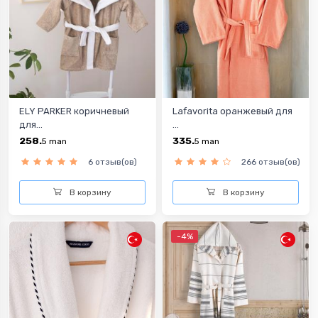
ELY PARKER коричневый
Lafavorita оранжевый для
для...
...
258.
335.
5
man
5
man
6 отзыв(ов)
266 отзыв(ов)
В корзину
В корзину
-4%