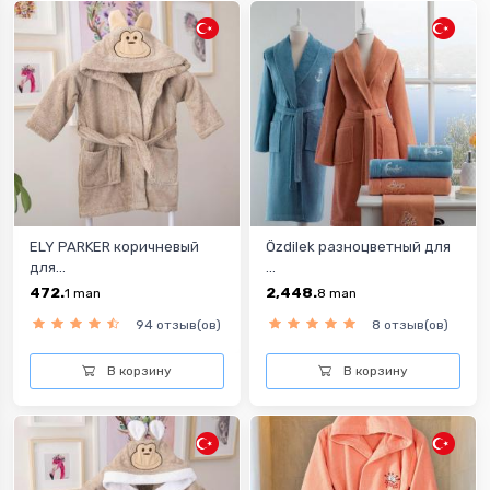
ELY PARKER коричневый
Özdilek разноцветный для
для...
...
472.
2,448.
1
man
8
man
94 отзыв(ов)
8 отзыв(ов)
В корзину
В корзину