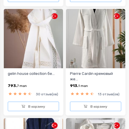
gelin house collection бе...
Pierre Cardin кремовый
же...
793.
913.
7
man
1
man
30 отзыв(ов)
13 отзыв(ов)
В корзину
В корзину