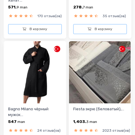
халат...
571.
278.
9
man
7
man
170 отзыв(ов)
35 отзыв(ов)
В корзину
В корзину
Bagno Milano чёрный
Fiesta экрю (беловатый),...
мужск...
547
1,403.
man
3
man
24 отзыв(ов)
2023 отзыв(ов)