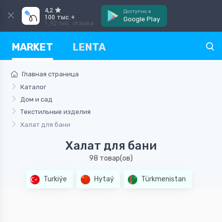
4,2
Доступно в
100 тыс.+
Google Play
1,92 тыс. отзыва
MARKET
LENTA
Главная страница
Каталог
Дом и сад
Текстильные изделия
Халат для бани
Халат для бани
98 товар(ов)
Turkiýe
Hytaý
Türkmenistan