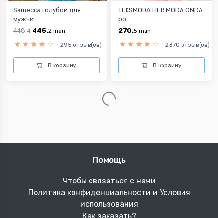
Semecca голубой для
TEKSMODA HER MODA ONDA
мужчи...
ро...
448.
445.
270.
4
2
man
5
man
295 отзыв(ов)
2370 отзыв(ов)
В корзину
В корзину
-1%
Semecca серый для
Fiesta разноцветный для
мужчин ...
м...
404.
402
1,567.
8
man
9
man