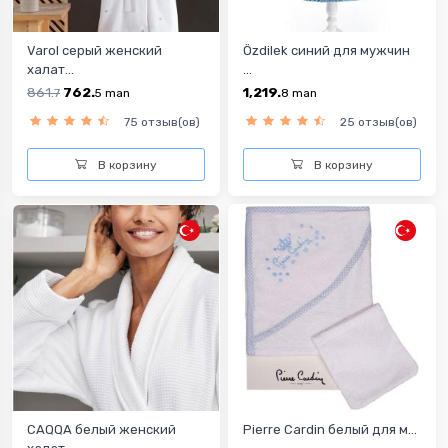
Varol серый женский
Özdilek синий для мужчин
халат...
...
861.
762.
1,219.
7
5
man
8
man
75 отзыв(ов)
25 отзыв(ов)
В корзину
В корзину
CAQQA белый женский
Pierre Cardin белый для м...