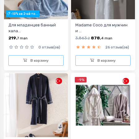
-10% на 2-ой то...
Для младенцев банный
Madame Coco для мужчин
хала...
и ...
219.
3,863.
878.
7
man
2
4
man
0 отзыв(ов)
26 отзыв(ов)
В корзину
В корзину
-9%