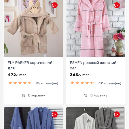
ELY PARKER коричневый
ESMEN розовый женский
для...
хал...
472.
365.
1
man
9
man
95 отзыв(ов)
701 отзыв(ов)
В корзину
В корзину