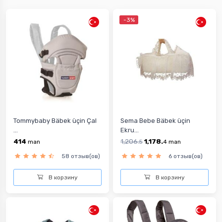
-3%
Tommybaby Bäbek üçin Çal
Sema Bebe Bäbek üçin
...
Ekru...
414
1,206.
1,178.
man
5
4
man
58 отзыв(ов)
6 отзыв(ов)
В корзину
В корзину