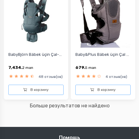
BabyBjörn Bäbek üçin Çal-...
Baby&Plus Bäbek üçin Çal ...
7,434.
679.
2
man
5
man
48 отзыв(ов)
4 отзыв(ов)
В корзину
В корзину
Больше результатов не найдено
Помощь