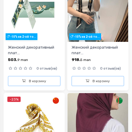
-10% на 2-ой то...
-10% на 2-ой то...
Женский декоративный
Женский декоративный
плат...
плат...
503.
918.
9
man
5
man
0 отзыв(ов)
0 отзыв(ов)
В корзину
В корзину
-23%