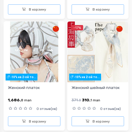
В корзину
В корзину
-17%
-10% на 2-ой то...
-10% на 2-ой то...
Женский платок
Женский шейный платок
1,686.
371.
310.
8
man
3
1
man
0 отзыв(ов)
0 отзыв(ов)
В корзину
В корзину