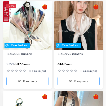
-74%
-10% на 2-ой то...
-10% на 2-ой то...
Женский платок
Женский платок
2,191
587.
313.
6
man
7
man
0 отзыв(ов)
0 отзыв(ов)
В корзину
В корзину