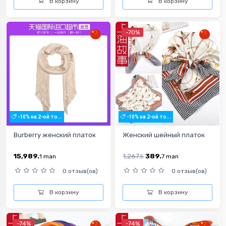
В корзину
В корзину
-70%
-10% на 2-ой то...
-10% на 2-ой то...
Burberry женский платок
Женский шейный платок
15,989.
1,267.
389.
1
man
5
7
man
0 отзыв(ов)
0 отзыв(ов)
В корзину
В корзину
-74%
-74%