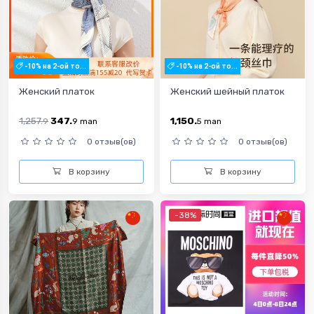
-10% на 2-ой то...
-10% на 2-ой то...
Женский платок
Женский шейный платок
1,257.
347.
1,150.
9
9
man
5
man
0 отзыв(ов)
0 отзыв(ов)
В корзину
В корзину
-38%