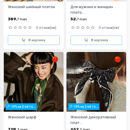
Женский шейный платок
Для мужчин и женщин
плато...
389.
52.
7
man
7
man
0 отзыв(ов)
0 отзыв(ов)
В корзину
В корзину
-10% на 2-ой то...
-10% на 2-ой то...
Женский шарф
Женский декоративный
плат...
728.
652.
3
man
2
man