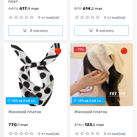
плат...
647.
617.
819
614.
2
9
man
2
man
0 отзыв(ов)
0 отзыв(ов)
В корзину
В корзину
-71%
-10% на 2-ой то...
-10% на 2-ой то...
Женский платок
Женский платок
770.
416.
123.
1
man
1
5
man
0 отзыв(ов)
0 отзыв(ов)