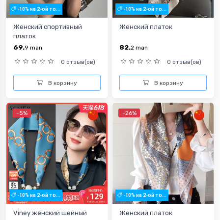
-10% на 2-ой то...
-10% на 2-ой то...
Женский спортивный
Женский платок
платок
69.
82.
9
man
2
man
0 отзыв(ов)
0 отзыв(ов)
В корзину
В корзину
-5%
-26%
-10% на 2-ой то...
-10% на 2-ой то...
Viney женский шейный
Женский платок