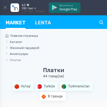
4,2
Доступно в
100 тыс.+
Google Play
1,92 тыс. отзыва
MARKET
LENTA
Главная страница
Каталог
Женский гардероб
Аксессуары
Платки
Платки
44 товар(ов)
Hytaý
Turkiýe
Türkmenistan
В тренде