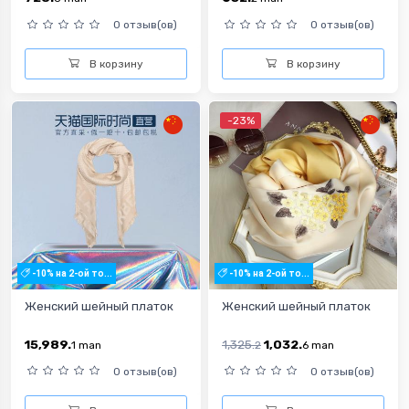
0 отзыв(ов)
0 отзыв(ов)
В корзину
В корзину
-23%
-10% на 2-ой то...
-10% на 2-ой то...
Женский шейный платок
Женский шейный платок
15,989.
1,325.
1,032.
1
man
2
6
man
0 отзыв(ов)
0 отзыв(ов)