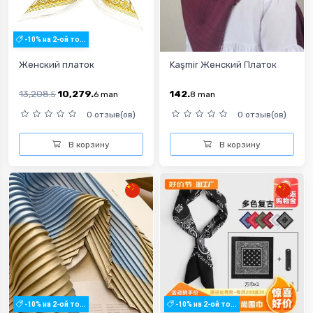
-10% на 2-ой то...
Женский платок
Kaşmir Женский Платок
13,208.
10,279.
142.
5
6
man
8
man
0 отзыв(ов)
0 отзыв(ов)
В корзину
В корзину
-10% на 2-ой то...
-10% на 2-ой то...