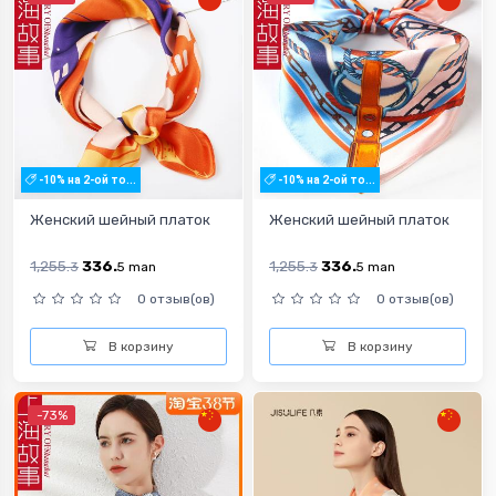
-10% на 2-ой то...
-10% на 2-ой то...
Женский шейный платок
Женский шейный платок
1,255.
336.
1,255.
336.
3
5
man
3
5
man
0 отзыв(ов)
0 отзыв(ов)
В корзину
В корзину
-73%