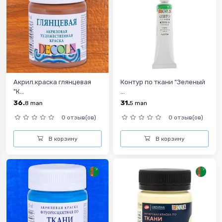
Акрил.краска глянцевая
Контур по ткани "Зеленый
"К...
...
36.
31.
8
man
5
man
0 отзыв(ов)
0 отзыв(ов)
В корзину
В корзину