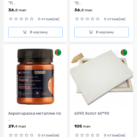
"Л...
"О...
36.
36.
8
man
8
man
0 отзыв(ов)
0 отзыв(ов)
В корзину
В корзину
Акрил.краска металлик по
6090 Холст 60*90
...
29.
105
4
man
man
0 отзыв(ов)
0 отзыв(ов)