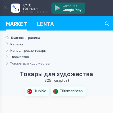
4,2
Доступно в
100 тыс.+
Google Play
1,92 тыс. отзыва
MARKET
LENTA
Главная страница
Каталог
Канцелярские товары
Творчество
Товары для художества
Товары для художества
225 товар(ов)
Turkiýe
Türkmenistan