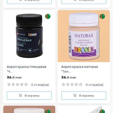
Акрил.краска глянцевая
Акрил.краска матовая
"Ч...
"Тел...
36.
36.
8
man
8
man
0 отзыв(ов)
0 отзыв(ов)
В корзину
В корзину