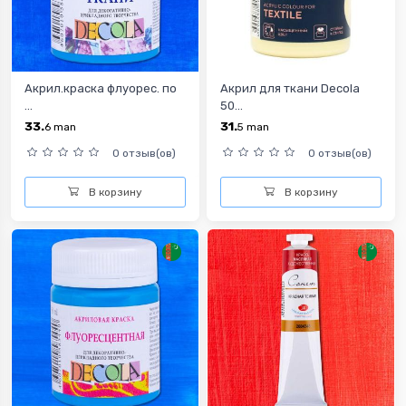
Акрил.краска флуорес. по
Акрил для ткани Decola
...
50...
33.
31.
6
man
5
man
0 отзыв(ов)
0 отзыв(ов)
В корзину
В корзину