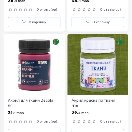
36.
36.
8
man
8
man
0 отзыв(ов)
0 отзыв(ов)
В корзину
В корзину
Акрил для ткани Decola
Акрил.краска по ткани
50...
"Ол...
31.
29.
5
man
4
man
0 отзыв(ов)
0 отзыв(ов)