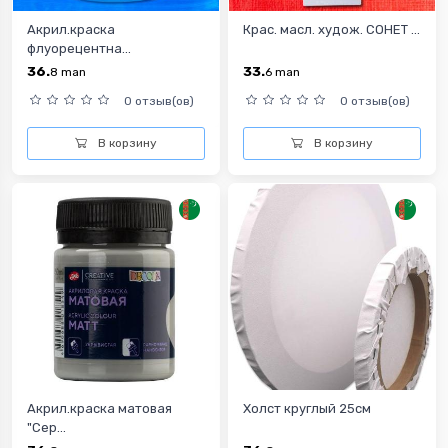
Акрил.краска
Крас. масл. худож. СОНЕТ ...
флуорецентна...
36.
33.
8
man
6
man
0 отзыв(ов)
0 отзыв(ов)
В корзину
В корзину
Акрил.краска матовая
Холст круглый 25см
"Сер...