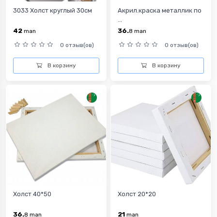
3033 Холст круглый 30см
Акрил.краска металлик по
...
42
36.
man
8
man
0 отзыв(ов)
0 отзыв(ов)
В корзину
В корзину
Холст 40*50
Холст 20*20
36.
21
8
man
man