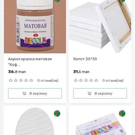
Акрил.краска матовая
Холст 30*30
"Коф...
36.
31.
8
man
5
man
0 отзыв(ов)
0 отзыв(ов)
В корзину
В корзину