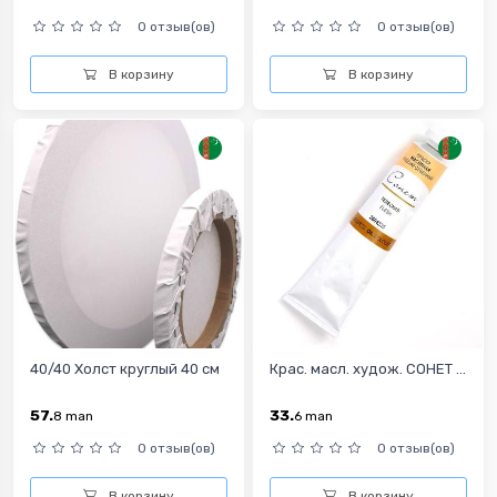
0 отзыв(ов)
0 отзыв(ов)
В корзину
В корзину
40/40 Холст круглый 40 см
Крас. масл. худож. СОНЕТ ...
57.
33.
8
man
6
man
0 отзыв(ов)
0 отзыв(ов)
В корзину
В корзину