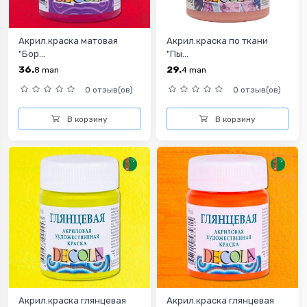
Акрил.краска матовая
Акрил.краска по ткани
"Бор...
"Пы...
36.
29.
8
man
4
man
0 отзыв(ов)
0 отзыв(ов)
В корзину
В корзину
Акрил.краска глянцевая
Акрил.краска глянцевая