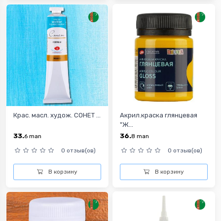
Крас. масл. худож. СОНЕТ ...
Акрил.краска глянцевая
"Ж...
33.
36.
6
man
8
man
0 отзыв(ов)
0 отзыв(ов)
В корзину
В корзину