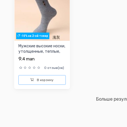
-10% на 2-ой товар
Мужские высокие носки,
утолщенные, теплые,
длинные, больших ...
9.
4
man
0 отзыв(ов)
В корзину
Больше резул