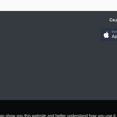
Ск
Dow
Ap
an show you this website and better understand how you use it,