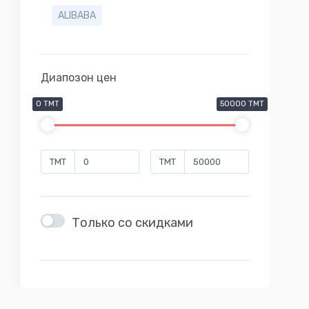
ALIBABA
Диапозон цен
0 TMT
50000 TMT
TMT
TMT
Только со скидками