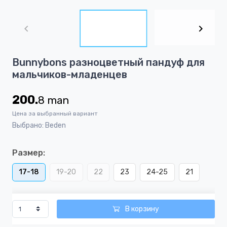
Item
1
of
2
Item
Bunnybons разноцветный пандуф для
1
мальчиков-младенцев
of
2
200.
8
man
Цена за выбранный вариант
Выбрано: Beden
Размер:
17-18
19-20
22
23
24-25
21
В корзину