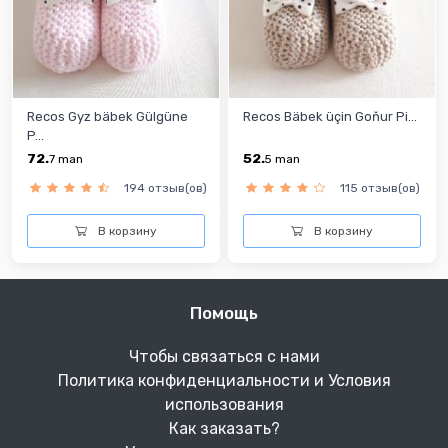
Recos Gyz bäbek Gülgüne
Recos Bäbek üçin Goňur Pi...
P...
72.
52.
7
man
5
man
194 отзыв(ов)
115 отзыв(ов)
В корзину
В корзину
Помощь
Чтобы связаться с нами
Политика конфиденциальности и Условия
использования
Как заказать?