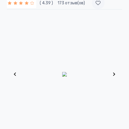
( 4.39 )
173 отзыв(ов)