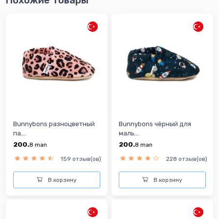
Bunnybons разноцветный
Bunnybons чёрный для
па...
маль...
200.
200.
8
man
8
man
159 отзыв(ов)
228 отзыв(ов)
В корзину
В корзину