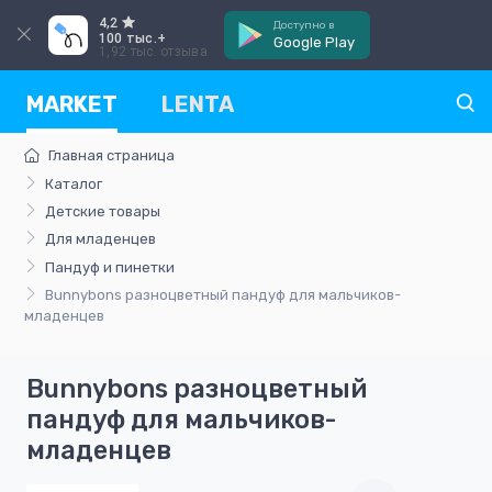
4,2
Доступно в
100 тыс.+
Google Play
1,92 тыс. отзыва
MARKET
LENTA
Главная страница
Каталог
Детские товары
Для младенцев
Пандуф и пинетки
Bunnybons разноцветный пандуф для мальчиков-
младенцев
Bunnybons разноцветный
пандуф для мальчиков-
младенцев