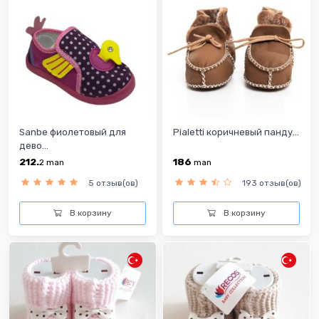
Sanbe фиолетовый для
Pialetti коричневый панду...
дево...
212.
186
2
man
man
5 отзыв(ов)
193 отзыв(ов)
В корзину
В корзину