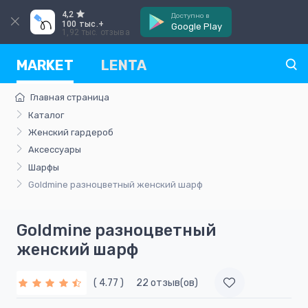
4,2
Доступно в
100 тыс.+
Google Play
1,92 тыс. отзыва
MARKET
LENTA
Главная страница
Каталог
Женский гардероб
Аксессуары
Шарфы
Goldmine разноцветный женский шарф
Goldmine разноцветный
женский шарф
( 4.77 )
22 отзыв(ов)