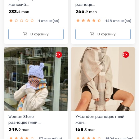
женский...
разноцв...
233.
266.
4
man
9
man
1 отзыв(ов)
148 отзыв(ов)
В корзину
В корзину
Woman Store
Y-London разноцветный
разноцветный ...
жен...
249.
168.
9
man
5
man
37 отзыв(ов)
1506 отзыв(ов)