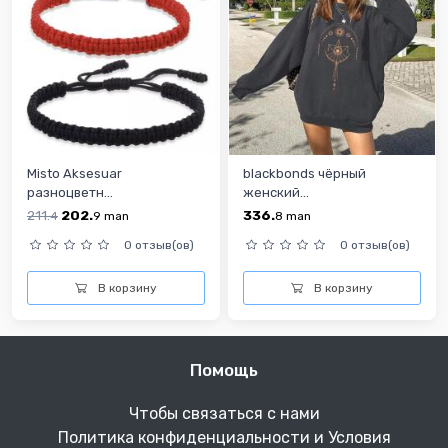
Misto Aksesuar
blackbonds чёрный
разноцветн...
женский...
211.
202.
336.
4
9
man
8
man
0 отзыв(ов)
0 отзыв(ов)
В корзину
В корзину
Помощь
Чтобы связаться с нами
Политика конфиденциальности и Условия