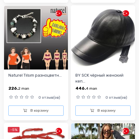
Naturel Tılsım разноцветн...
BY SCK чёрный женский
кеп...
226.
446.
2
man
4
man
0 отзыв(ов)
0 отзыв(ов)
В корзину
В корзину
-5%