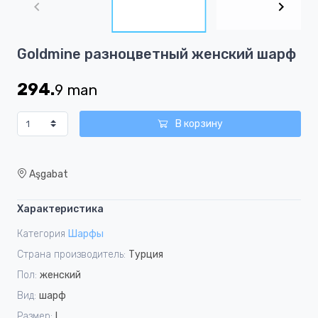
of
4
Item
Goldmine разноцветный женский шарф
1
of
294.
9
man
4
В корзину
Aşgabat
Характеристика
Категория
Шарфы
Страна производитель:
Турция
Пол:
женский
Вид:
шарф
Размер:
L