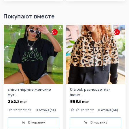
Покупают вместе
shiron чёрные женские
Olalook разноцветная
фут...
женс...
262.
853.
3
man
5
man
0 отзыв(ов)
0 отзыв(ов)
В корзину
В корзину