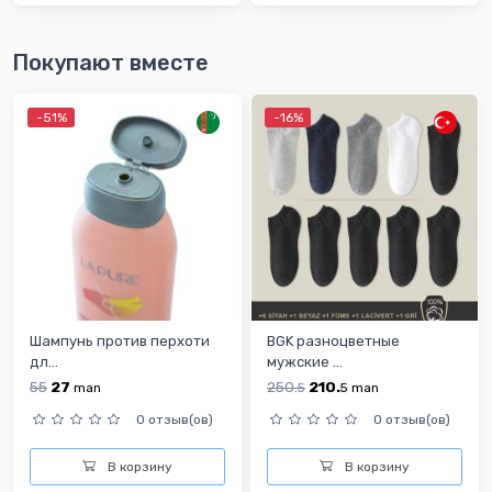
Покупают вместе
-51%
-16%
Шампунь против перхоти
BGK разноцветныe
дл...
мужские ...
55
27
250.
210.
man
5
5
man
0 отзыв(ов)
0 отзыв(ов)
В корзину
В корзину