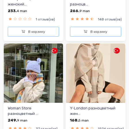
женский...
разноцв...
233.
266.
4
man
9
man
1 отзыв(ов)
148 отзыв(ов)
В корзину
В корзину
Woman Store
Y-London разноцветный
разноцветный ...
жен...
249.
168.
9
man
5
man
37 отзыв(ов)
1506 отзыв(ов)