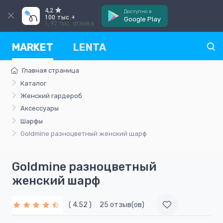
4,2
Доступно в
100 тыс.+
Google Play
1,92 тыс. отзыва
MARKET
LENTA
Главная страница
Каталог
Женский гардероб
Аксессуары
Шарфы
Goldmine разноцветный женский шарф
Goldmine разноцветный
женский шарф
( 4.52 )
25 отзыв(ов)