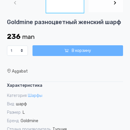
of
3
Item
Goldmine разноцветный женский шарф
1
of
236
man
3
В корзину
Aşgabat
Характеристика
Категория
Шарфы
Вид:
шарф
Размер:
L
Бренд:
Goldmine
Страна производитель:
Турция