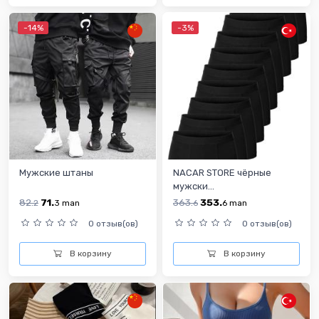
-14%
-3%
Мужские штаны
NACAR STORE чёрные
мужски...
82.
71.
363.
353.
2
3
man
6
6
man
0 отзыв(ов)
0 отзыв(ов)
В корзину
В корзину