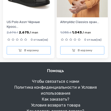
US Polo Assn Чёрные
Altınyıldız Classics оран...
Кросс...
2,696.
2,675.
1,085.
1,043.
1
1
man
6
1
man
0 отзыв(ов)
0 отзыв(ов)
В корзину
В корзину
Помощь
Чтобы связаться с нами
Политика конфиденциальности и Условия
использования
Как заказать?
Условия возврата товара