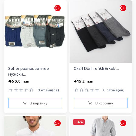
Seher разноцветные
Oksit Dürli reňkli Erkek ...
мужски...
463.
415.
8
man
2
man
0 отзыв(ов)
0 отзыв(ов)
В корзину
В корзину
-4%