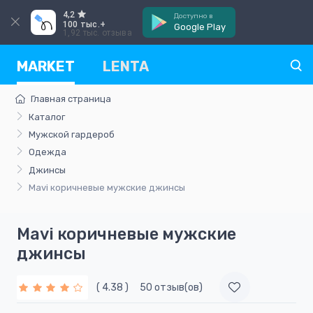
4,2
Доступно в
100 тыс.+
Google Play
1,92 тыс. отзыва
MARKET
LENTA
Главная страница
Каталог
Мужской гардероб
Одежда
Джинсы
Mavi коричневые мужские джинсы
Mavi коричневые мужские
джинсы
( 4.38 )
50 отзыв(ов)