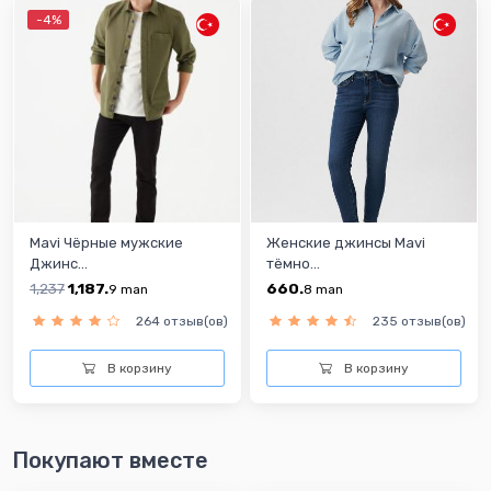
-4%
Mavi Чёрные мужские
Женские джинсы Mavi
Джинс...
тёмно...
1,237
1,187.
660.
9
man
8
man
264 отзыв(ов)
235 отзыв(ов)
В корзину
В корзину
Покупают вместе