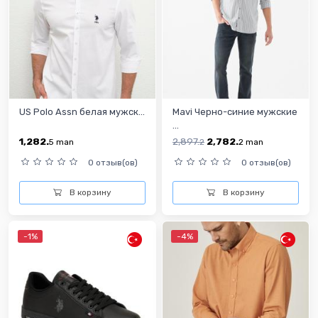
US Polo Assn белая мужск...
Mavi Черно-синие мужские
...
1,282.
2,897.
2,782.
5
man
2
2
man
0 отзыв(ов)
0 отзыв(ов)
В корзину
В корзину
-1%
-4%