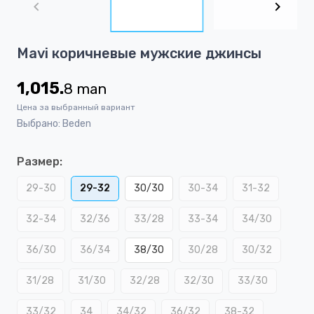
of
7
Item
Mavi коричневые мужские джинсы
1
of
1,015.
8
man
7
Цена за выбранный вариант
Выбрано: Beden
Размер:
29-30
29-32
30/30
30-34
31-32
32-34
32/36
33/28
33-34
34/30
36/30
36/34
38/30
30/28
30/32
31/28
31/30
32/28
32/30
33/30
33/32
34
34/32
36/32
38-32