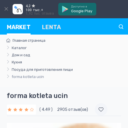
4,2
Доступно в
100 тыс.+
Google Play
1,92 тыс. отзыва
MARKET
LENTA
Главная страница
Каталог
Дом и сад
Кухня
Посуда для приготовления пищи
forma kotleta ucin
forma kotleta ucin
( 4.49 )
2905 отзыв(ов)