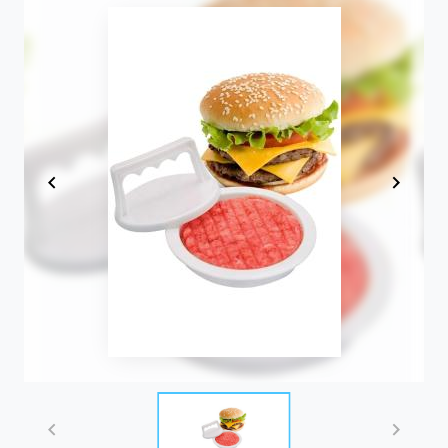
Item
1
of