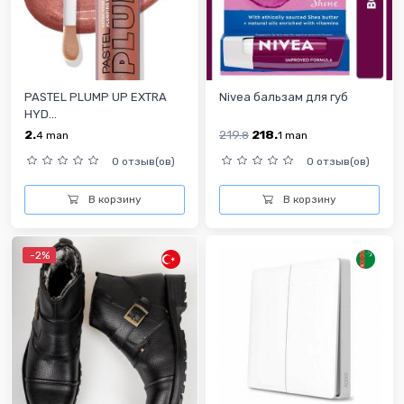
PASTEL PLUMP UP EXTRA
Nivea бальзам для губ
HYD...
2.
219.
218.
4
man
8
1
man
0 отзыв(ов)
0 отзыв(ов)
В корзину
В корзину
-2%