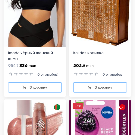
Imoda чёрный женский
kalides копилка
комп...
954.
336
202.
7
man
8
man
0 отзыв(ов)
0 отзыв(ов)
В корзину
В корзину
-1%