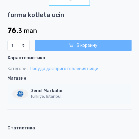
1
Item
forma kotleta ucin
1
of
76.
3
man
1
В корзину
Характеристика
Категория
Посуда для приготовления пищи
Магазин
Genel Markalar
Türkiýe, Istanbul
Статистика