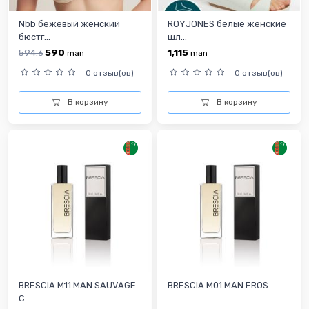
Nbb бежевый женский
ROYJONES белые женские
бюстг...
шл...
594.
590
1,115
6
man
man
0 отзыв(ов)
0 отзыв(ов)
В корзину
В корзину
BRESCIA M11 MAN SAUVAGE
BRESCIA M01 MAN EROS
C...