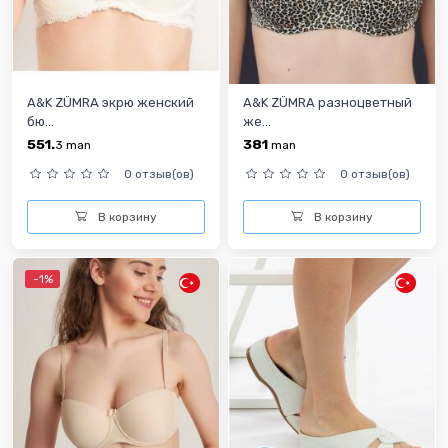
A&K ZÜMRA экрю женский
A&K ZÜMRA разноцветный
бю...
же...
551.
381
3
man
man
0 отзыв(ов)
0 отзыв(ов)
В корзину
В корзину
-1%