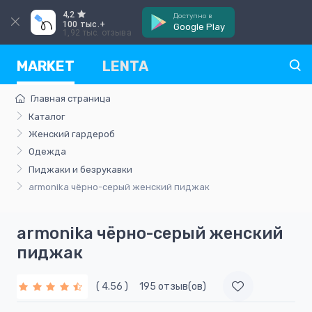
4,2
Доступно в
100 тыс.+
Google Play
1,92 тыс. отзыва
MARKET
LENTA
Главная страница
Каталог
Женский гардероб
Одежда
Пиджаки и безрукавки
armonika чёрно-серый женский пиджак
armonika чёрно-серый женский
пиджак
( 4.56 )
195 отзыв(ов)