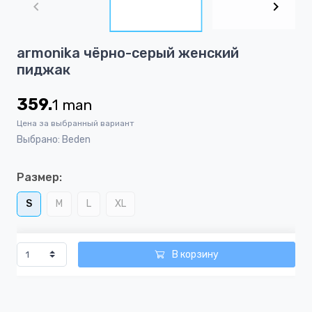
of
5
Item
armonika чёрно-серый женский
1
пиджак
of
5
359.
1
man
Цена за выбранный вариант
Выбрано: Beden
Размер:
S
M
L
XL
В корзину