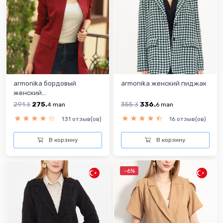
armonika бордовый
armonika женский пиджак
женский...
291.
275.
355.
336.
3
4
man
3
6
man
131 отзыв(ов)
16 отзыв(ов)
В корзину
В корзину
-6%