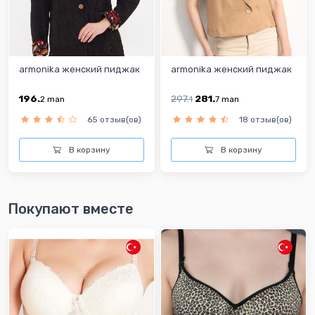
armonika женский пиджак
armonika женский пиджак
196.
297.
281.
2
man
1
7
man
65 отзыв(ов)
18 отзыв(ов)
В корзину
В корзину
Покупают вместе