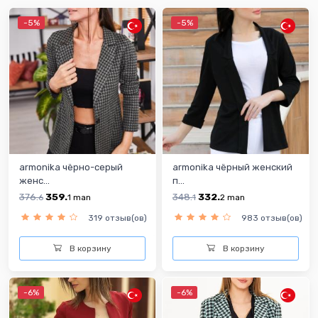
-5%
-5%
armonika чёрно-серый
armonika чёрный женский
женс...
п...
376.
359.
348.
332.
6
1
man
1
2
man
319 отзыв(ов)
983 отзыв(ов)
В корзину
В корзину
-6%
-6%