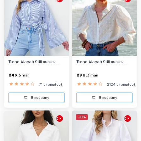
Trend Alaçatı Stili женск...
Trend Alaçatı Stili женск...
249.
298.
6
man
3
man
71 отзыв(ов)
2124 отзыв(ов)
В корзину
В корзину
-8%