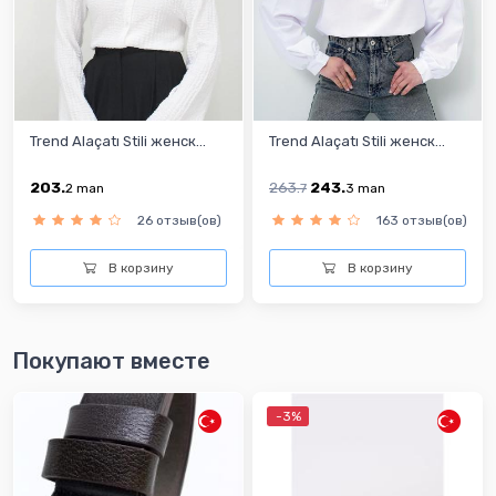
Trend Alaçatı Stili женск...
Trend Alaçatı Stili женск...
203.
263.
243.
2
man
7
3
man
26 отзыв(ов)
163 отзыв(ов)
В корзину
В корзину
Покупают вместе
-3%