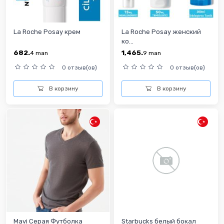
La Roche Posay крем
La Roche Posay женский
ко...
682.
1,465.
4
man
9
man
0 отзыв(ов)
0 отзыв(ов)
В корзину
В корзину
Mavi Серая Футболка
Starbucks белый бокал