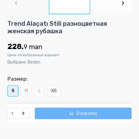
of
7
Item
Trend Alaçatı Stili разноцветная
1
женская рубашка
of
7
228.
9
man
Цена за выбранный вариант
Выбрано: Beden
Размер:
S
M
L
XS
В корзину