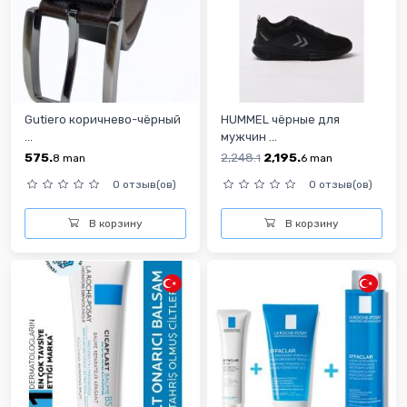
Gutiero коричнево-чёрный
HUMMEL чёрные для
...
мужчин ...
575.
2,248.
2,195.
8
man
1
6
man
0 отзыв(ов)
0 отзыв(ов)
В корзину
В корзину