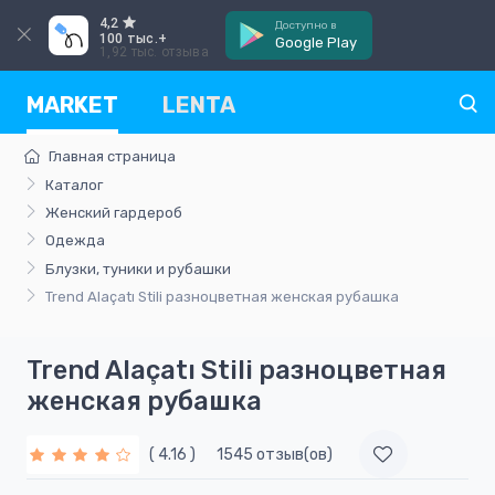
4,2
Доступно в
100 тыс.+
Google Play
1,92 тыс. отзыва
MARKET
LENTA
Главная страница
Каталог
Женский гардероб
Одежда
Блузки, туники и рубашки
Trend Alaçatı Stili разноцветная женская рубашка
Trend Alaçatı Stili разноцветная
женская рубашка
( 4.16 )
1545 отзыв(ов)