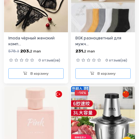
Imoda чёрный женский
BGK разноцветный для
комп...
мужч...
578.
203.
231.
3
2
man
2
man
0 отзыв(ов)
0 отзыв(ов)
В корзину
В корзину
-14%