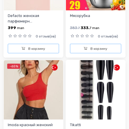
Defacto женская
Мясорубка
парфюмерн...
399
383.
333.
man
7
7
man
0 отзыв(ов)
0 отзыв(ов)
В корзину
В корзину
-65%
Imoda красный женский
Tikatti