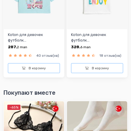
Koton для девочек
Koton для девочек
футболк...
футболк...
287.
328.
2
man
6
man
40 отзыв(ов)
18 отзыв(ов)
В корзину
В корзину
Покупают вместе
-65%