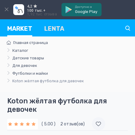
4,2
Доступно в
100 тыс.+
Google Play
1,92 тыс. отзыва
MARKET
LENTA
Главная страница
Каталог
Детские товары
Для девочек
Футболки и майки
Koton жёлтая футболка для девочек
Koton жёлтая футболка для
девочек
( 5.00 )
2 отзыв(ов)