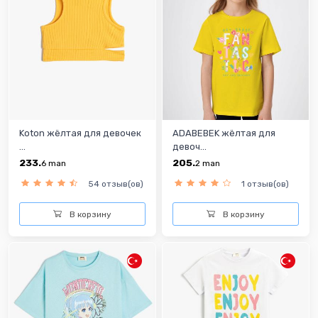
Koton жёлтая для девочек
ADABEBEK жёлтая для
...
девоч...
233.
205.
6
man
2
man
54 отзыв(ов)
1 отзыв(ов)
В корзину
В корзину