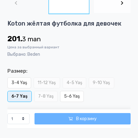
of
3
Item
Koton жёлтая футболка для девочек
1
of
201.
3
man
3
Цена за выбранный вариант
Выбрано: Beden
Размер:
3-4 Yaş
11-12 Yaş
4-5 Yaş
9-10 Yaş
6-7 Yaş
7-8 Yaş
5-6 Yaş
В корзину