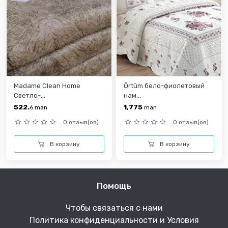
Madame Clean Home
Örtüm бело-фиолетовый
Светло-...
нам...
522.
1,775
6
man
man
0 отзыв(ов)
0 отзыв(ов)
В корзину
В корзину
Помощь
Чтобы связаться с нами
Политика конфиденциальности и Условия