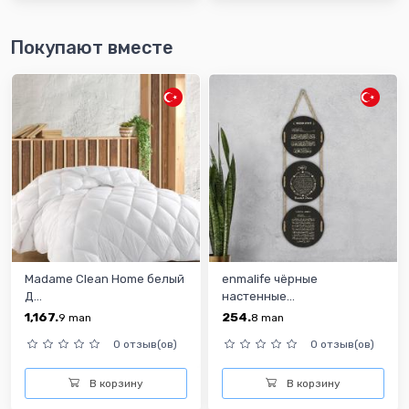
Покупают вместе
Madame Clean Home белый
enmalife чёрные
Д...
настенные...
1,167.
254.
9
man
8
man
0 отзыв(ов)
0 отзыв(ов)
В корзину
В корзину