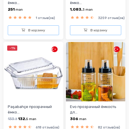
ёмко...
ёмко...
251
1,083.
man
3
man
1 отзыв(ов)
3259 отзыв(ов)
В корзину
В корзину
-1%
Paşabahçe прозрачный
Evo прозрачный ёмкость
ёмко...
дл...
133.
132.
306
3
5
man
man
618 отзыв(ов)
82 отзыв(ов)