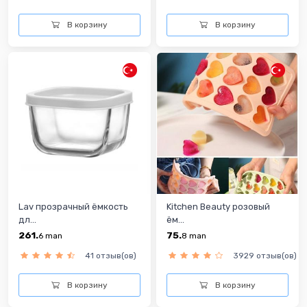
В корзину
В корзину
Lav прозрачный ёмкость
Kitchen Beauty розовый
дл...
ём...
261.
75.
6
man
8
man
41 отзыв(ов)
3929 отзыв(ов)
В корзину
В корзину