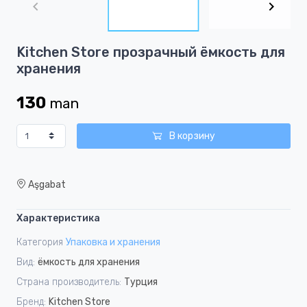
of
3
Item
Kitchen Store прозрачный ёмкость для
1
хранения
of
3
130
man
В корзину
Aşgabat
Характеристика
Категория
Упаковка и хранения
Вид:
ёмкость для хранения
Страна производитель:
Турция
Бренд:
Kitchen Store