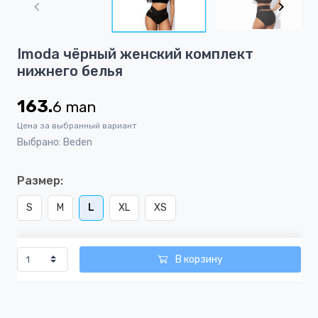
of
3
Item
Imoda чёрный женский комплект
1
нижнего белья
of
3
163.
6
man
Цена за выбранный вариант
Выбрано: Beden
Размер:
S
M
L
XL
XS
В корзину