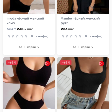
Imoda чёрный женский
Mambo чёрный женский
комп...
футб...
664.
235.
223
9
9
man
man
0 отзыв(ов)
0 отзыв(ов)
В корзину
В корзину
-65%
-65%