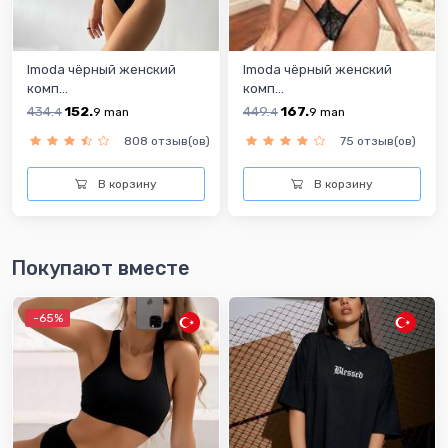
Imoda чёрный женский
Imoda чёрный женский
комп...
комп...
434.
152.
449.
167.
4
9
man
4
9
man
808 отзыв(ов)
75 отзыв(ов)
В корзину
В корзину
Покупают вместе
-65%