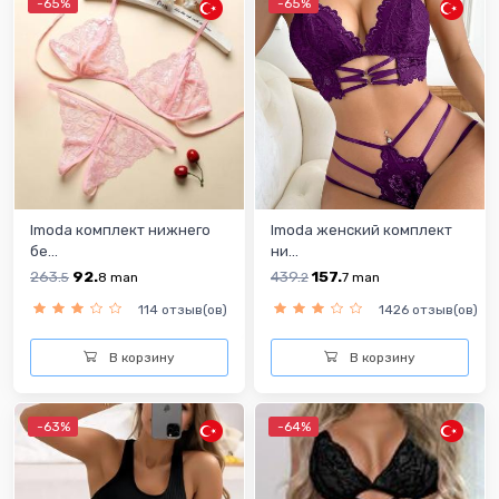
-65%
-65%
Imoda комплект нижнего
Imoda женский комплект
бе...
ни...
263.
92.
439.
157.
5
8
man
2
7
man
114 отзыв(ов)
1426 отзыв(ов)
В корзину
В корзину
-63%
-64%