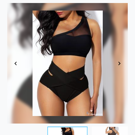
Item
1