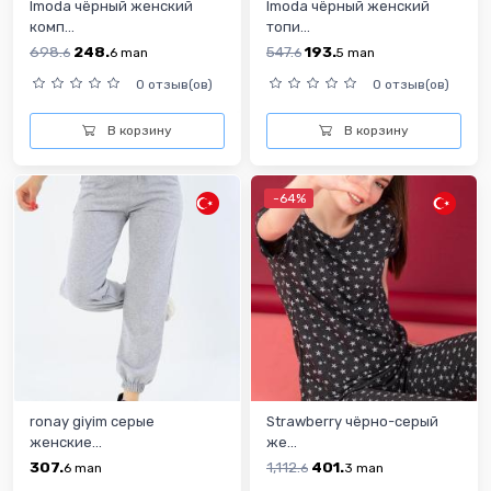
Imoda чёрный женский
Imoda чёрный женский
комп...
топи...
698.
248.
547.
193.
6
6
man
6
5
man
0 отзыв(ов)
0 отзыв(ов)
В корзину
В корзину
-64%
ronay giyim cерые
Strawberry чёрно-серый
женские...
же...
307.
1,112.
401.
6
man
6
3
man