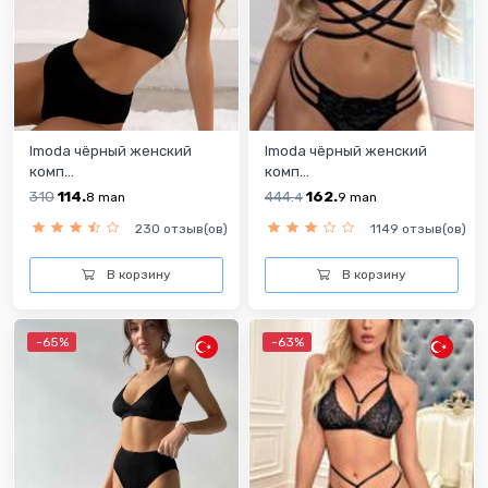
Imoda чёрный женский
Imoda чёрный женский
комп...
комп...
310
114.
444.
162.
8
man
4
9
man
230 отзыв(ов)
1149 отзыв(ов)
В корзину
В корзину
-65%
-63%