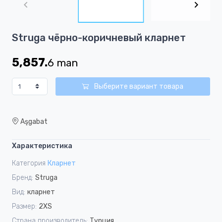
of
5
Item
Struga чёрно-коричневый кларнет
1
of
5,857.
6
man
5
Выберите вариант товара
Aşgabat
Характеристика
Категория
Кларнет
Бренд:
Struga
Вид:
кларнет
Размер:
2XS
Страна производитель:
Турция