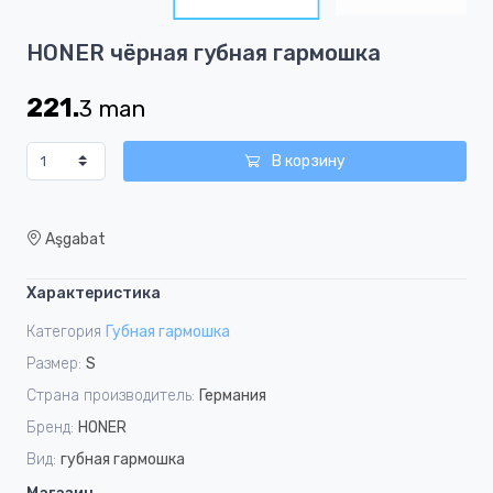
5
Item
HONER чёрная губная гармошка
1
of
221.
3
man
5
В корзину
Aşgabat
Характеристика
Категория
Губная гармошка
Размер:
S
Страна производитель:
Германия
Бренд:
HONER
Вид:
губная гармошка