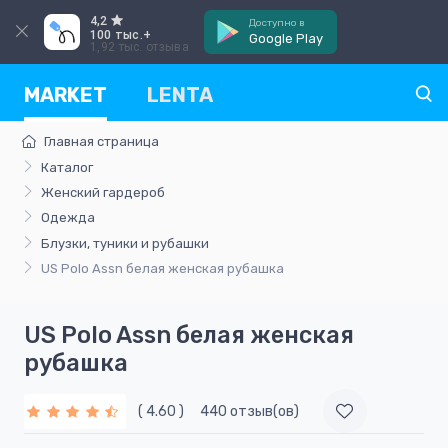
4,2
Доступно в
100 тыс.+
Google Play
1,92 тыс. отзыва
MARKET
LENTA
Главная страница
Каталог
Женский гардероб
Одежда
Блузки, туники и рубашки
US Polo Assn белая женская рубашка
US Polo Assn белая женская
рубашка
( 4.60 )
440 отзыв(ов)