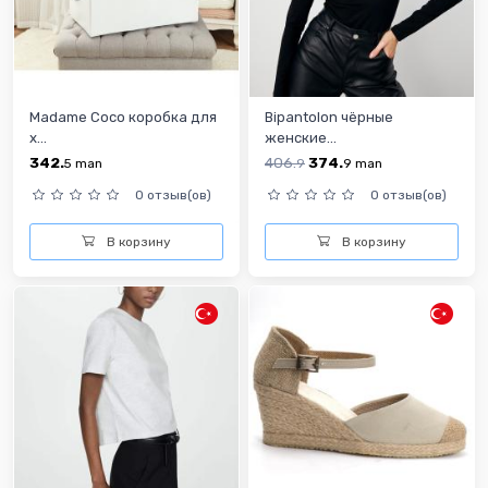
Madame Coco коробка для
Bipantolon чёрные
х...
женские...
342.
406.
374.
5
man
9
9
man
0 отзыв(ов)
0 отзыв(ов)
В корзину
В корзину