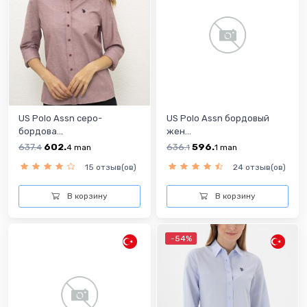
US Polo Assn серо-
US Polo Assn бордовый
бордова...
жен...
637.
602.
636.
596.
4
4
man
1
1
man
15 отзыв(ов)
24 отзыв(ов)
В корзину
В корзину
-54%