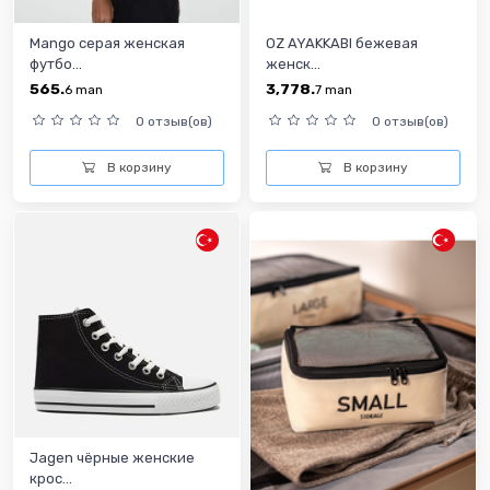
Mango серая женская
OZ AYAKKABI бежевая
футбо...
женск...
565.
3,778.
6
man
7
man
0 отзыв(ов)
0 отзыв(ов)
В корзину
В корзину
Jagen чёрные женские
крос...