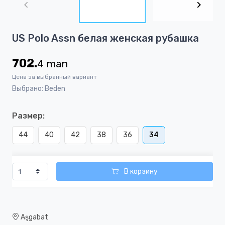
of
3
Item
US Polo Assn белая женская рубашка
1
of
702.
4
man
3
Цена за выбранный вариант
Выбрано: Beden
Размер:
44
40
42
38
36
34
В корзину
Aşgabat