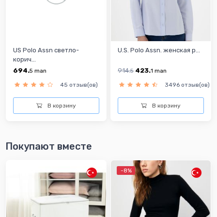
US Polo Assn светло-
U.S. Polo Assn. женская р...
корич...
694.
914.
423.
5
man
5
1
man
45 отзыв(ов)
3496 отзыв(ов)
В корзину
В корзину
Покупают вместе
-8%