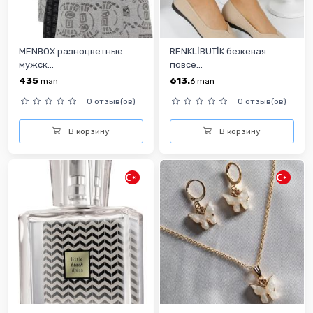
MENBOX разноцветные
RENKLİBUTİK бежевая
мужск...
повсе...
435
613.
man
6
man
0 отзыв(ов)
0 отзыв(ов)
В корзину
В корзину