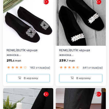
RENKLİBUTİK чёрная
RENKLİBUTİK чёрная
женска...
женска...
211.
239.
6
man
7
man
182 отзыв(ов)
641 отзыв(ов)
В корзину
В корзину