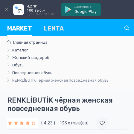
4,2
Доступно в
100 тыс.+
Google Play
1,92 тыс. отзыва
MARKET
LENTA
Главная страница
Каталог
Женский гардероб
Обувь
Повседневная обувь
RENKLİBUTİK чёрная женская повседневная обувь
RENKLİBUTİK чёрная женская
повседневная обувь
( 4.23 )
133 отзыв(ов)