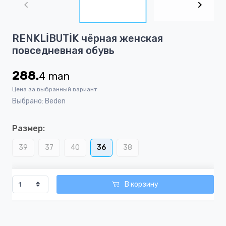
of
4
Item
RENKLİBUTİK чёрная женская
1
повседневная обувь
of
4
288.
4
man
Цена за выбранный вариант
Выбрано: Beden
Размер:
39
37
40
36
38
В корзину