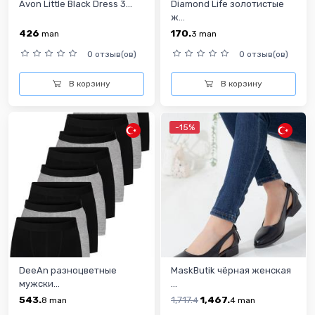
Avon Little Black Dress 3...
Diamond Life золотистые
ж...
426
170.
man
3
man
0 отзыв(ов)
0 отзыв(ов)
В корзину
В корзину
-15%
DeeAn разноцветные
MaskButik чёрная женская
мужски...
...
543.
1,717.
1,467.
8
man
4
4
man