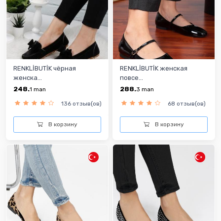
RENKLİBUTİK чёрная
RENKLİBUTİK женская
женска...
повсе...
248.
288.
1
man
3
man
136 отзыв(ов)
68 отзыв(ов)
В корзину
В корзину