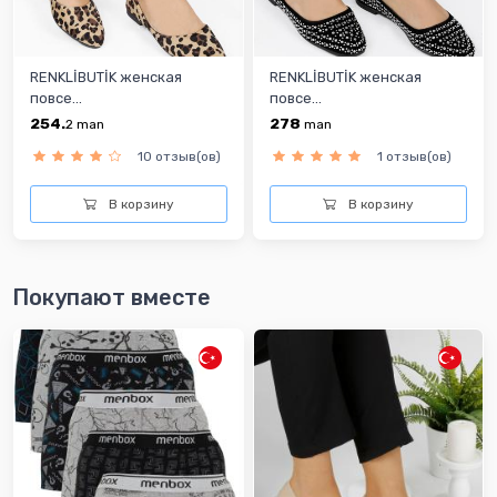
RENKLİBUTİK женская
RENKLİBUTİK женская
повсе...
повсе...
254.
278
2
man
man
10 отзыв(ов)
1 отзыв(ов)
В корзину
В корзину
Покупают вместе