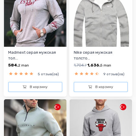
Madmext серая мужская
Nike серая мужская
тол...
толсто...
584.
1,704.
1,636.
2
man
7
5
man
5 отзыв(ов)
9 отзыв(ов)
В корзину
В корзину