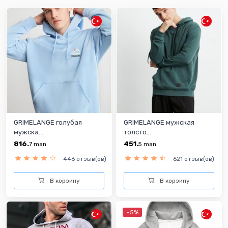
GRIMELANGE голубая
GRIMELANGE мужская
мужска...
толсто...
816.
451.
7
man
5
man
446 отзыв(ов)
621 отзыв(ов)
В корзину
В корзину
-5%