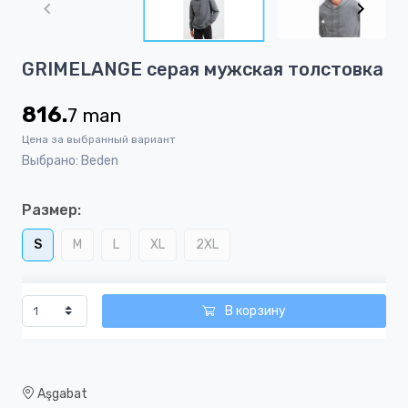
of
8
Item
GRIMELANGE серая мужская толстовка
1
of
816.
7
man
8
Цена за выбранный вариант
Выбрано: Beden
Размер:
S
M
L
XL
2XL
В корзину
Aşgabat