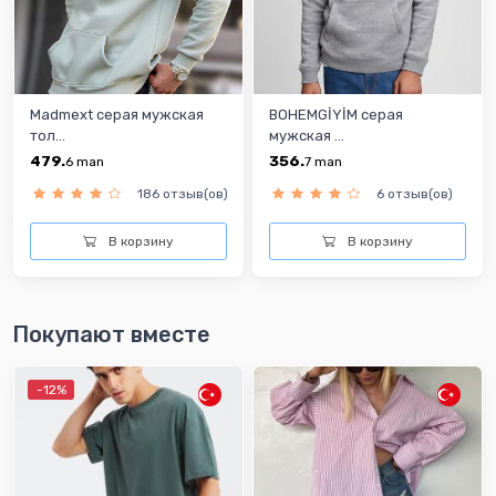
Madmext серая мужская
BOHEMGİYİM серая
тол...
мужская ...
479.
356.
6
man
7
man
186 отзыв(ов)
6 отзыв(ов)
В корзину
В корзину
Покупают вместе
-12%