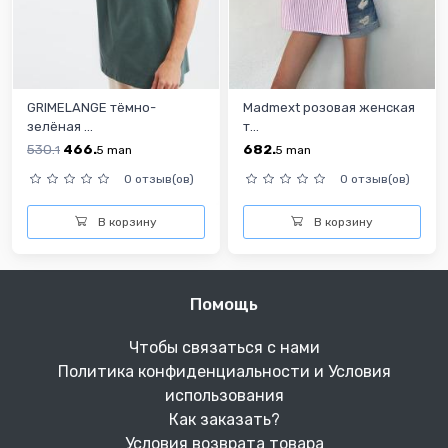
GRIMELANGE тёмно-
Madmext розовая женская
зелёная ...
т...
530.
466.
682.
1
5
man
5
man
0 отзыв(ов)
0 отзыв(ов)
В корзину
В корзину
Помощь
Чтобы связаться с нами
Политика конфиденциальности и Условия
использования
Как заказать?
Условия возврата товара