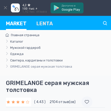
4,2
Доступно в
100 тыс.+
Google Play
1,92 тыс. отзыва
MARKET
LENTA
Главная страница
Каталог
Мужской гардероб
Одежда
Свитера, кардиганы и толстовки
GRIMELANGE серая мужская толстовка
GRIMELANGE серая мужская
толстовка
( 4.43 )
2104 отзыв(ов)