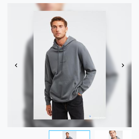
Item
1