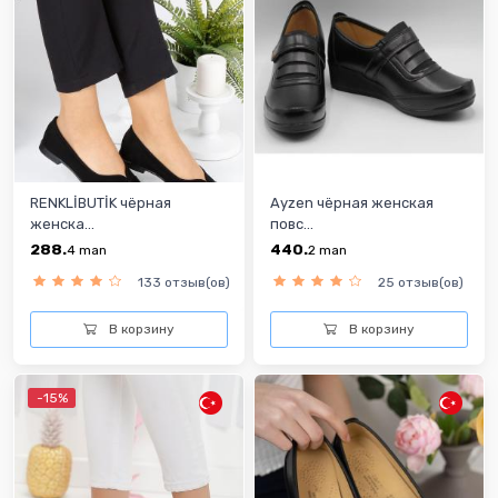
RENKLİBUTİK чёрная
Ayzen чёрная женская
женска...
повс...
288.
440.
4
man
2
man
133 отзыв(ов)
25 отзыв(ов)
В корзину
В корзину
-15%