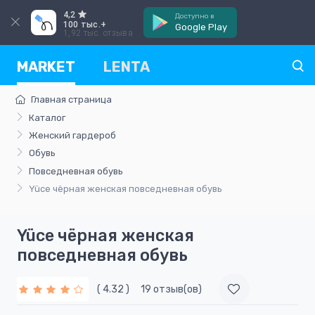
4,2
Доступно в
100 тыс.+
Google Play
1,92 тыс. отзыва
MARKET
LENTA
Главная страница
Каталог
Женский гардероб
Обувь
Повседневная обувь
Yüce чёрная женская повседневная обувь
Yüce чёрная женская
повседневная обувь
( 4.32 )
19 отзыв(ов)