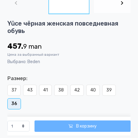
of
5
Item
Yüce чёрная женская повседневная
1
обувь
of
5
457.
9
man
Цена за выбранный вариант
Выбрано: Beden
Размер:
37
43
41
38
42
40
39
36
В корзину