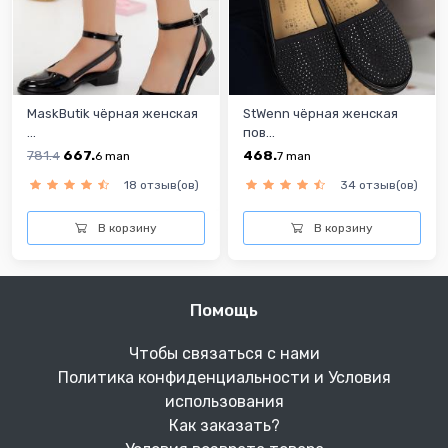
MaskButik чёрная женская
StWenn чёрная женская
...
пов...
781.
667.
468.
4
6
man
7
man
18 отзыв(ов)
34 отзыв(ов)
В корзину
В корзину
Помощь
Чтобы связаться с нами
Политика конфиденциальности и Условия
использования
Как заказать?