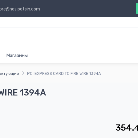
ore@nesipetsin.com
Магазины
лектующие
PCI EXPRESS CARD TO FIRE WIRE 1394A
WIRE 1394A
354.