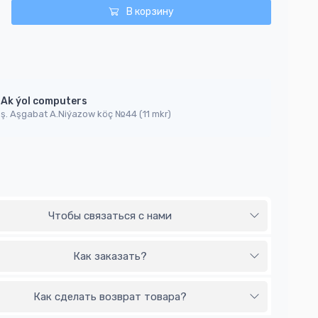
В корзину
Ak ýol computers
ş. Aşgabat A.Niýazow köç №44 (11 mkr)
Чтобы связаться с нами
Как заказать?
Как сделать возврат товара?