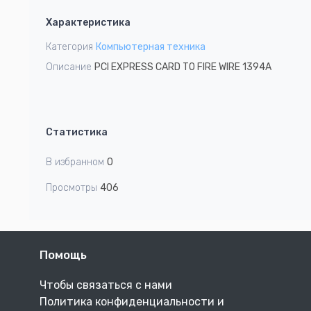
1
Характеристика
of
1
Категория
Компьютерная техника
Описание
PCI EXPRESS CARD TO FIRE WIRE 1394A
Статистика
В избранном
0
Просмотры
406
Помощь
Чтобы связаться с нами
Политика конфиденциальности и