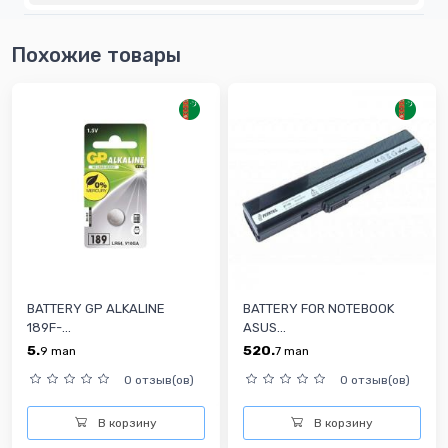
Похожие товары
BATTERY GP ALKALINE
BATTERY FOR NOTEBOOK
189F-...
ASUS...
5.
520.
9
man
7
man
0 отзыв(ов)
0 отзыв(ов)
В корзину
В корзину