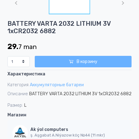
of
1
Item
BATTERY VARTA 2032 LITHIUM 3V
1
1xCR2032 6882
of
1
29.
7
man
В корзину
Характеристика
Категория
Аккумуляторные батареи
Описание
BATTERY VARTA 2032 LITHIUM 3V 1xCR2032 6882
Размер:
L
Магазин
Ak ýol computers
ş. Aşgabat A.Niýazow köç №44 (11 mkr)