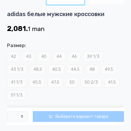
8
Item
adidas белые мужские кроссовки
1
of
2,081.
1
man
8
Размер:
42
43
40
44
46
39 1/3
43 1/3
48,5
40.5
44.5
48
49,5
41 1/3
45.5
47,5
50
50 2/3
41.5
51 1/3
Выберите вариант товара