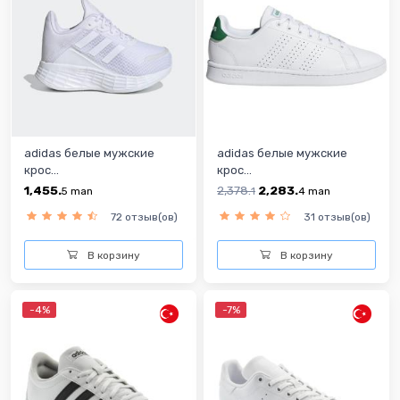
adidas белые мужские
adidas белые мужские
крос...
крос...
1,455.
2,378.
2,283.
5
man
1
4
man
72 отзыв(ов)
31 отзыв(ов)
В корзину
В корзину
-4%
-7%