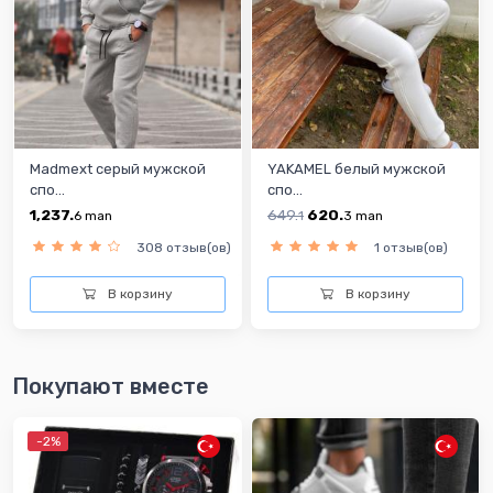
Madmext серый мужской
YAKAMEL белый мужской
спо...
спо...
1,237.
649.
620.
6
man
1
3
man
308 отзыв(ов)
1 отзыв(ов)
В корзину
В корзину
Покупают вместе
-2%