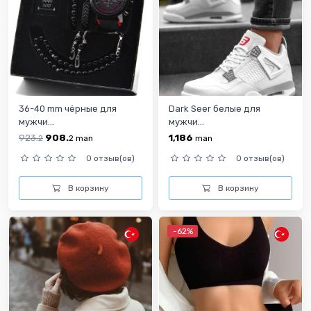
36-40 mm чёрные для
Dark Seer белые для
мужчи...
мужчи...
923.
908.
1,186
2
2
man
man
0 отзыв(ов)
0 отзыв(ов)
В корзину
В корзину
-62%