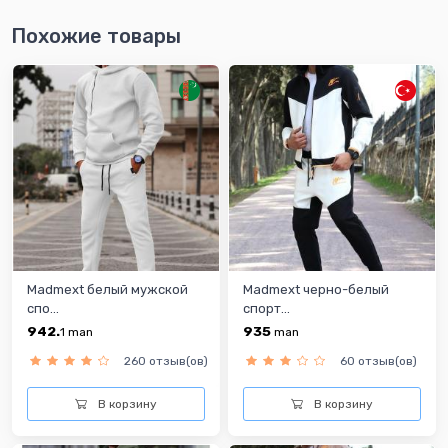
Похожие товары
Madmext белый мужской
Madmext черно-белый
спо...
спорт...
942.
935
1
man
man
260 отзыв(ов)
60 отзыв(ов)
В корзину
В корзину