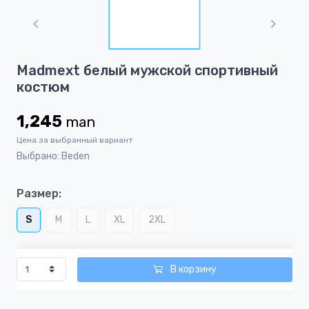
1
of
1
Item
Madmext белый мужской спортивный
1
костюм
of
1
1,245
man
Цена за выбранный вариант
Выбрано: Beden
Размер:
S
M
L
XL
2XL
В корзину