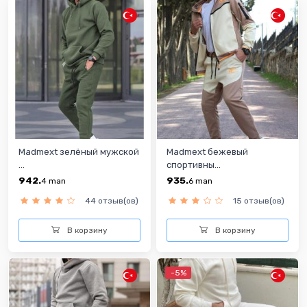
Madmext зелёный мужской
Madmext бежевый
...
спортивны...
942.
935.
4
man
6
man
44 отзыв(ов)
15 отзыв(ов)
В корзину
В корзину
-5%