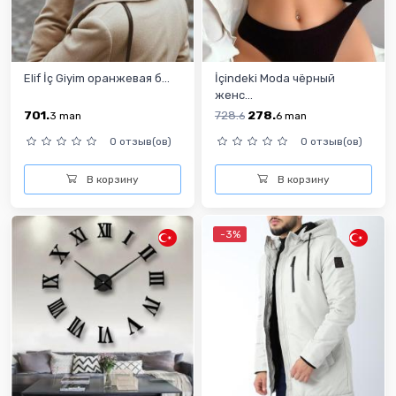
Elif İç Giyim оранжевая б...
İçindeki Moda чёрный
женс...
701.
728.
278.
3
man
6
6
man
0 отзыв(ов)
0 отзыв(ов)
В корзину
В корзину
-3%