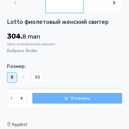
of
4
Item
Lotto фиолетовый женский свитер
1
of
304.
8
man
4
Цена за выбранный вариант
Выбрано: Beden
Размер:
S
L
XS
В корзину
Aşgabat