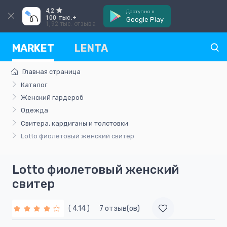
4,2
Доступно в
100 тыс.+
Google Play
1,92 тыс. отзыва
MARKET
LENTA
Главная страница
Каталог
Женский гардероб
Одежда
Свитера, кардиганы и толстовки
Lotto фиолетовый женский свитер
Lotto фиолетовый женский
свитер
( 4.14 )
7 отзыв(ов)