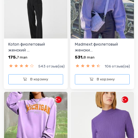
Koton фиолетовый
Madmext фиолетовый
женский ...
женски...
175.
531.
7
man
8
man
543 отзыв(ов)
106 отзыв(ов)
В корзину
В корзину