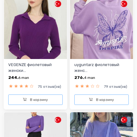
VEGENZE фиолетовый
uyguntarz фиолетовый
женски...
женс...
244.
276.
6
man
4
man
75 отзыв(ов)
79 отзыв(ов)
В корзину
В корзину