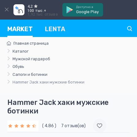
4,2
Доступно в
100 тыс.+
Google Play
1,92 тыс. отзыва
MARKET
LENTA
Главная страница
Каталог
Мужской гардероб
Обувь
Сапоги и ботинки
Hammer Jack хаки мужские ботинки
Hammer Jack хаки мужские
ботинки
( 4.86 )
7 отзыв(ов)