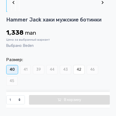
of
4
Item
Hammer Jack хаки мужские ботинки
1
of
1,338
man
4
Цена за выбранный вариант
Выбрано: Beden
Размер:
40
41
39
44
43
42
46
45
В корзину