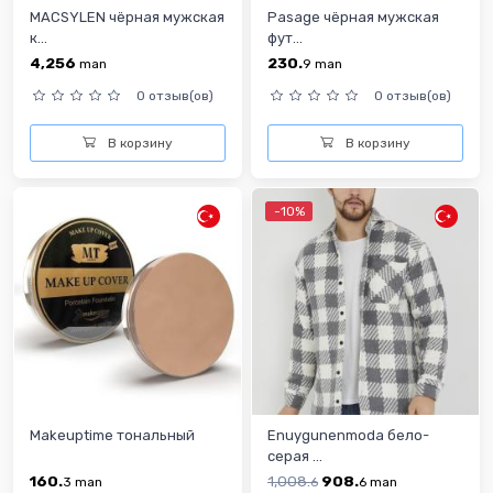
MACSYLEN чёрная мужская
Pasage чёрная мужская
к...
фут...
4,256
230.
man
9
man
0 отзыв(ов)
0 отзыв(ов)
В корзину
В корзину
-10%
Makeuptime тональный
Enuygunenmoda бело-
серая ...
160.
1,008.
908.
3
man
6
6
man