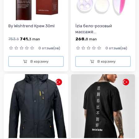
By Wishtrend Крем 30ml
İzla бело-розовый
массажё...
753.
741.
268.
3
3
man
8
man
0 отзыв(ов)
0 отзыв(ов)
В корзину
В корзину