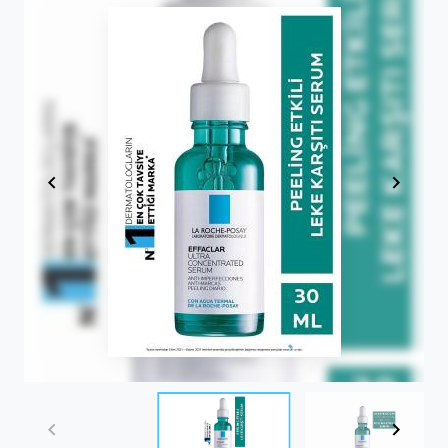
Item
1
of