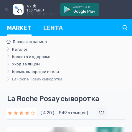
4,2
Доступно в
100 тыс.+
Google Play
1,92 тыс. отзыва
MARKET
LENTA
Главная страница
Каталог
Красота и здоровье
Уход за лицом
Крема, сыворотки и гели
La Roche Posay сыворотка
La Roche Posay сыворотка
( 4.20 )
849 отзыв(ов)