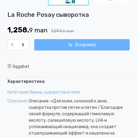
8
Item
La Roche Posay сыворотка
1
of
1,258.
9
man
8
1,594.
5
man
В корзину
Aşgabat
Характеристика
Категория
Крема, сыворотки и гели
Описание
Описание: «Для кожи, склонной к акне,
сыворотка против пятен и пятен / Благодаря
своей формуле, содержащей гликолевую
кислоту, салициловую кислоту, LHA и
успокаивающий ниацинамид, она создает
отшелушивающий эффект и нацелена на