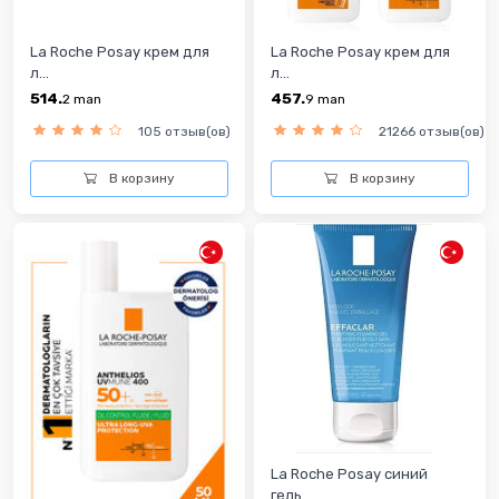
La Roche Posay крем для
La Roche Posay крем для
л...
л...
514.
457.
2
man
9
man
105 отзыв(ов)
21266 отзыв(ов)
В корзину
В корзину
La Roche Posay синий
гель...