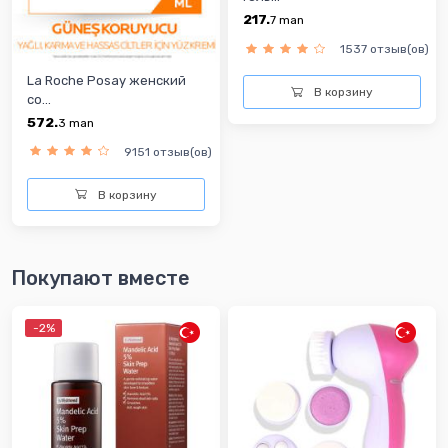
217.
7
man
1537 отзыв(ов)
La Roche Posay женский
В корзину
cо...
572.
3
man
9151 отзыв(ов)
В корзину
Покупают вместе
-2%