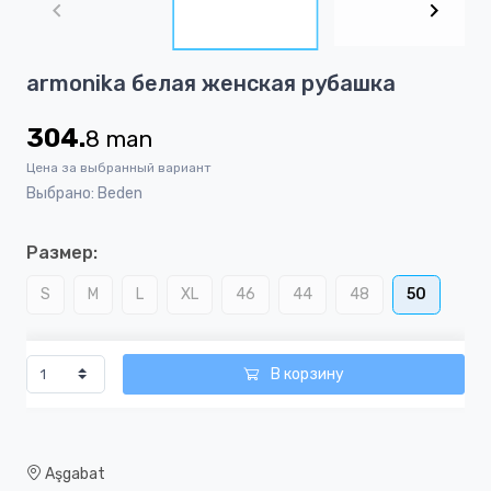
of
4
Item
armonika белая женская рубашка
1
of
304.
8
man
4
Цена за выбранный вариант
Выбрано: Beden
Размер:
S
M
L
XL
46
44
48
50
В корзину
Aşgabat