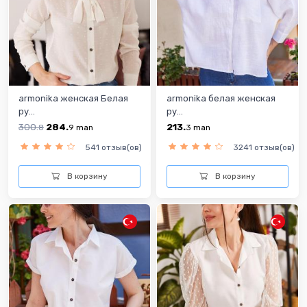
armonika женская Белая
armonika белая женская
ру...
ру...
300.
284.
213.
8
9
man
3
man
541 отзыв(ов)
3241 отзыв(ов)
В корзину
В корзину