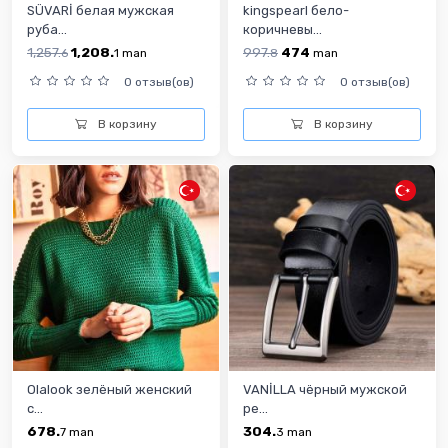
SÜVARİ белая мужская
kingspearl бело-
руба...
коричневы...
1,257.
1,208.
997.
474
6
1
man
8
man
0 отзыв(ов)
0 отзыв(ов)
В корзину
В корзину
Olalook зелёный женский
VANİLLA чёрный мужской
с...
ре...
678.
304.
7
man
3
man