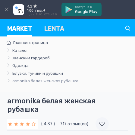
4,2
Доступно в
100 тыс.+
Google Play
1,92 тыс. отзыва
MARKET
LENTA
Главная страница
Каталог
Женский гардероб
Одежда
Блузки, туники и рубашки
armonika белая женская рубашка
armonika белая женская
рубашка
( 4.37 )
717 отзыв(ов)