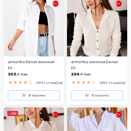
armonika белая женская
armonika женская Белая
ру...
ру...
203.
224.
9
man
9
man
5831 отзыв(ов)
1283 отзыв(ов)
В корзину
В корзину
-6%