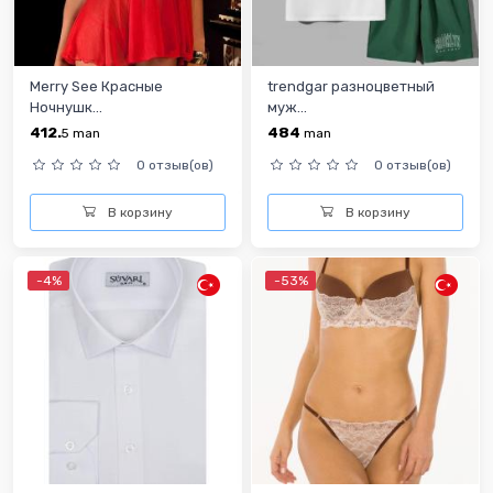
Merry See Красные
trendgar разноцветный
Ночнушк...
муж...
412.
484
5
man
man
0 отзыв(ов)
0 отзыв(ов)
В корзину
В корзину
-4%
-53%