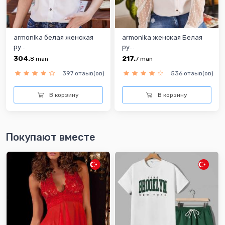
armonika белая женская
armonika женская Белая
ру...
ру...
304.
217.
8
man
7
man
397 отзыв(ов)
536 отзыв(ов)
В корзину
В корзину
Покупают вместе