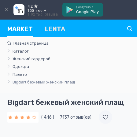
4,2
Доступно в
100 тыс.+
Google Play
1,92 тыс. отзыва
MARKET
LENTA
Главная страница
Каталог
Женский гардероб
Одежда
Пальто
Bigdart бежевый женский плащ
Bigdart бежевый женский плащ
( 4.16 )
7137 отзыв(ов)