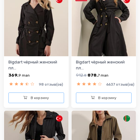
Bigdart чёрный женский
Bigdart чёрный женский
пл...
пл...
369.
912.
878.
9
man
8
7
man
98 отзыв(ов)
6637 отзыв(ов)
В корзину
В корзину