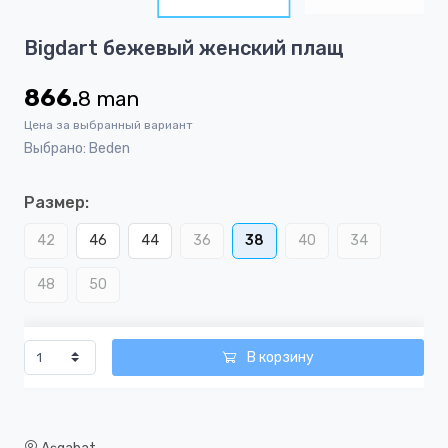
7
Item
Bigdart бежевый женский плащ
1
of
866.
8
man
7
Цена за выбранный вариант
Выбрано: Beden
Размер:
42
46
44
36
38
40
34
48
50
В корзину