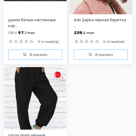
gawwi белые настенные
Adx Şapka чёрная беретка
кар...
...
98.
97.
228.
3
7
man
5
man
0 отзыв(ов)
0 отзыв(ов)
В корзину
В корзину
ronay giyim чёрный