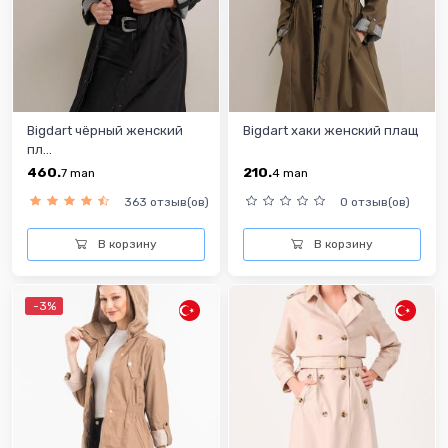
Bigdart чёрный женский
Bigdart хаки женский плащ
пл...
460.
210.
7
man
4
man
363 отзыв(ов)
0 отзыв(ов)
В корзину
В корзину
-3%