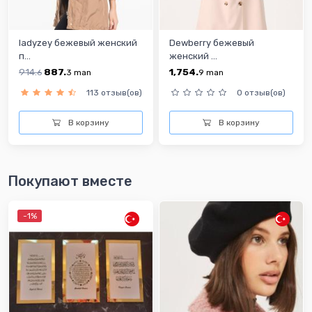
ladyzey бежевый женский
Dewberry бежевый
п...
женский ...
914.
887.
1,754.
6
3
man
9
man
113 отзыв(ов)
0 отзыв(ов)
В корзину
В корзину
Покупают вместе
-1%