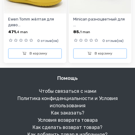
Ewen Tomm жёлтая для
Minican разноцветный для
дево...
...
471.
85.
4
man
1
man
0 отзыв(ов)
0 отзыв(ов)
В корзину
В корзину
Помощь
Чтобы связаться с нами
Политика конфиденциальности и Условия
использования
Как заказать?
Условия возврата товара
Как сделать возврат товара?
Как добавить товар в избранное?