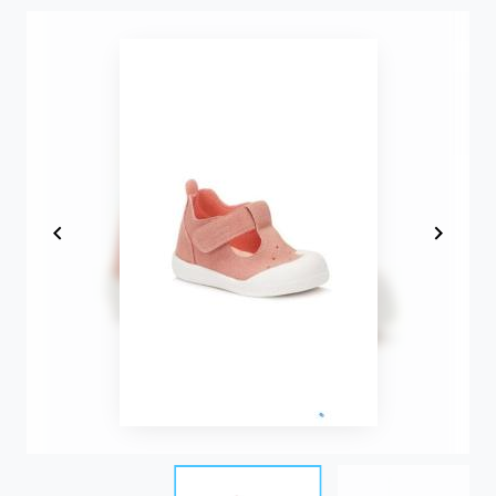
Item
1