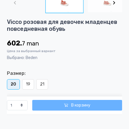
of
3
Item
Vicco розовая для девочек младенцев
1
повседневная обувь
of
3
602.
7
man
Цена за выбранный вариант
Выбрано: Beden
Размер:
20
19
21
В корзину