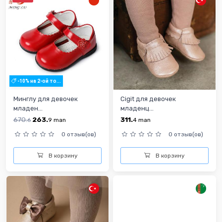
-10% на 2-ой то...
Минглу для девочек
Cigit для девочек
младен...
младенц...
670.
263.
311.
6
9
man
4
man
0 отзыв(ов)
0 отзыв(ов)
В корзину
В корзину