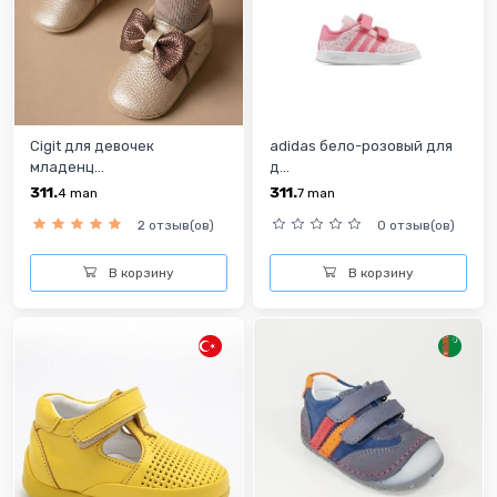
Cigit для девочек
adidas бело-розовый для
младенц...
д...
311.
311.
4
man
7
man
2 отзыв(ов)
0 отзыв(ов)
В корзину
В корзину