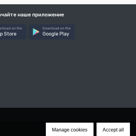
ачайте наше приложение
nload on the
Download on the
p Store
Google Play
Manage cookies
Accept all