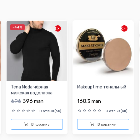
-44%
Tena Moda чёрная
Makeuptime тональный
мужская водолазка
696
396
160.
man
3
man
0 отзыв(ов)
0 отзыв(ов)
В корзину
В корзину