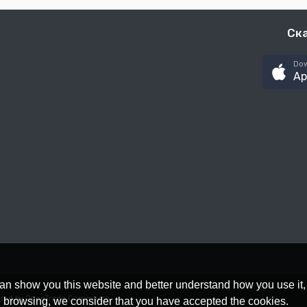
Ск
Dow
Ap
an show you this website and better understand how you use it,
red by OpenTrade Commerce
nue browsing, we consider that you have accepted the cookies.