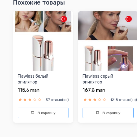
Похожие товары
Flawless белый
Flawless серый
эпилятор
эпилятор
115.
167.
6
man
8
man
57 отзыв(ов)
1218 отзыв(ов
В корзину
В корзину