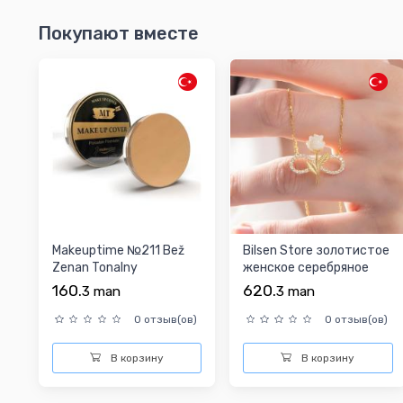
Покупают вместе
Makeuptime №211 Bež
Bilsen Store золотистое
Zenan Tonalny
женское серебряное
колье
160.
620.
3
man
3
man
0 отзыв(ов)
0 отзыв(ов)
В корзину
В корзину