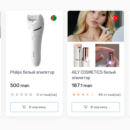
Philips белый эпилятор
AİLY COSMETİCS белый
эпилятор
500
187.
man
1
man
)
0 отзыв(ов)
48 отзыв(ов)
В корзину
В корзину