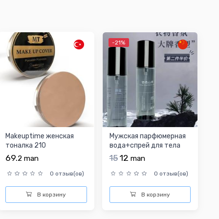
-21%
Makeuptime женская
Мужская парфюмерная
тоналка 210
вода+спрей для тела
69.
15
12
2
man
man
0 отзыв(ов)
0 отзыв(ов)
В корзину
В корзину