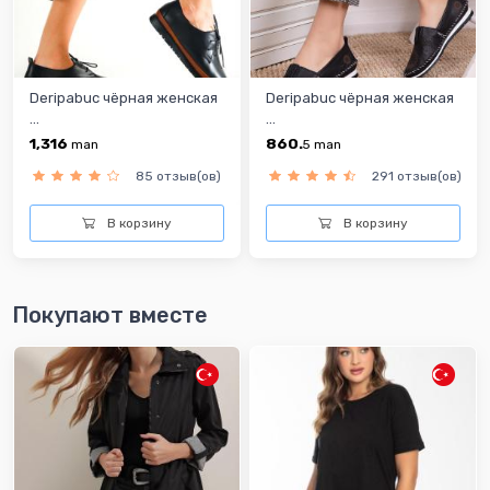
Deripabuc чёрная женская
Deripabuc чёрная женская
...
...
1,316
860.
man
5
man
85 отзыв(ов)
291 отзыв(ов)
В корзину
В корзину
Покупают вместе