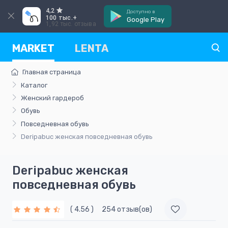
4,2
Доступно в
100 тыс.+
Google Play
1,92 тыс. отзыва
MARKET
LENTA
Главная страница
Каталог
Женский гардероб
Обувь
Повседневная обувь
Deripabuc женская повседневная обувь
Deripabuc женская
повседневная обувь
( 4.56 )
254 отзыв(ов)