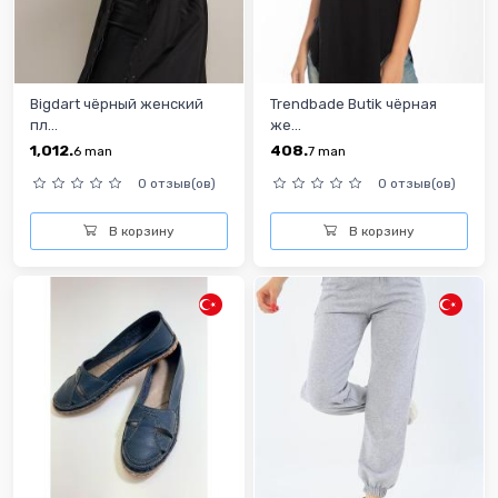
Bigdart чёрный женский
Trendbade Butik чёрная
пл...
же...
1,012.
408.
6
man
7
man
0 отзыв(ов)
0 отзыв(ов)
В корзину
В корзину