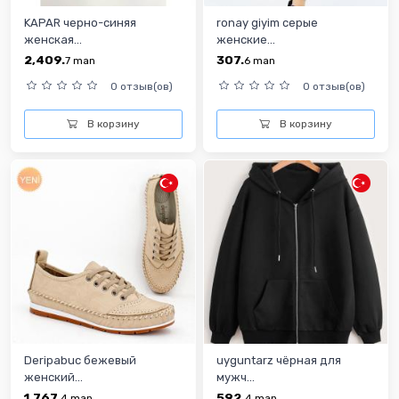
KAPAR черно-синяя
ronay giyim cерые
женская...
женские...
2,409.
307.
7
man
6
man
0 отзыв(ов)
0 отзыв(ов)
В корзину
В корзину
Deripabuc бежевый
uyguntarz чёрная для
женский...
мужч...
1,767.
592.
4
man
4
man