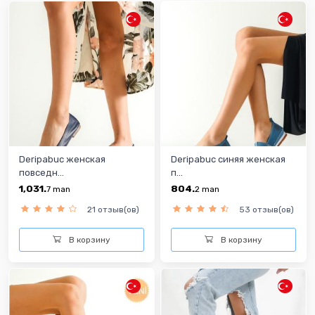
Deripabuc женская
Deripabuc синяя женская
повседн...
п...
1,031.
804.
7
man
2
man
21 отзыв(ов)
53 отзыв(ов)
В корзину
В корзину