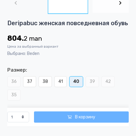
of
8
Item
Deripabuc женская повседневная обувь
1
of
804.
2
man
8
Цена за выбранный вариант
Выбрано: Beden
Размер:
36
37
38
41
40
39
42
35
В корзину