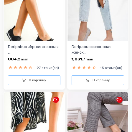
Deripabuc чёрная женская
Deripabuc визоновая
...
женск...
804.
1,031.
2
man
7
man
97 отзыв(ов)
15 отзыв(ов)
В корзину
В корзину