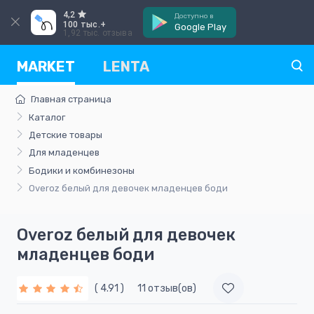
4,2
Доступно в
100 тыс.+
Google Play
1,92 тыс. отзыва
MARKET
LENTA
Главная страница
Каталог
Детские товары
Для младенцев
Бодики и комбинезоны
Overoz белый для девочек младенцев боди
Overoz белый для девочек
младенцев боди
( 4.91 )
11 отзыв(ов)