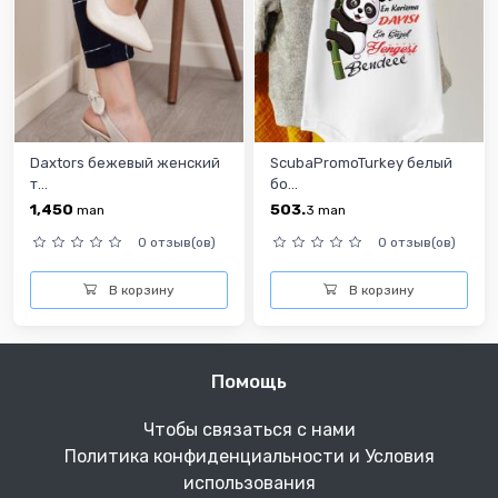
Daxtors бежевый женский
ScubaPromoTurkey белый
т...
бо...
1,450
503.
man
3
man
0 отзыв(ов)
0 отзыв(ов)
В корзину
В корзину
Помощь
Чтобы связаться с нами
Политика конфиденциальности и Условия
использования