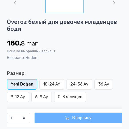
of
1
Item
Overoz белый для девочек младенцев
1
боди
of
1
180.
8
man
Цена за выбранный вариант
Выбрано: Beden
Размер:
Yeni Doğan
18-24 AY
24-36 Ay
36 Ay
9-12 Ay
6-9 Ay
0-3 месяцев
В корзину