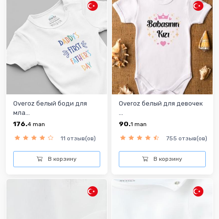
Overoz белый боди для
Overoz белый для девочек
мла...
...
176.
90.
4
man
1
man
11 отзыв(ов)
755 отзыв(ов)
В корзину
В корзину