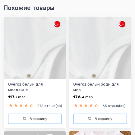
Похожие товары
Overoz белый для
Overoz белый боди для
младенце...
мла...
117.
176.
7
man
4
man
272 отзыв(ов)
65 отзыв(ов)
В корзину
В корзину