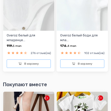
Overoz белый для
Overoz белый боди для
младенце...
мла...
119.
176.
5
man
4
man
276 отзыв(ов)
102 отзыв(ов)
В корзину
В корзину
Покупают вместе