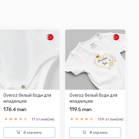
Overoz белый боди для
Overoz белый боди для
младенцев
младенцев
176.
119.
4
man
5
man
17 отзыв(ов)
139 отзыв(ов)
В корзину
В корзину