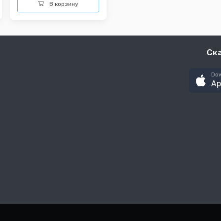
В корзину
Ск
Dow
Ap