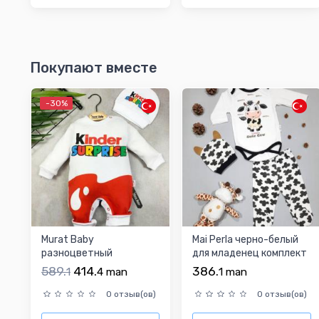
Покупают вместе
-30%
Murat Baby
Mai Perla черно-белый
разноцветный
для младенец комплект
комбинезон для
589.
414.
386.
1
4
man
1
man
мальчиков-младенцев
0 отзыв(ов)
0 отзыв(ов)