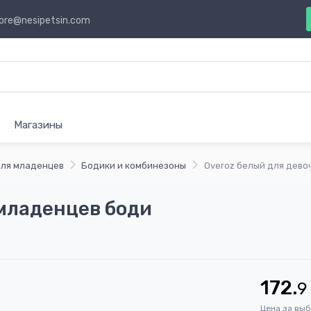
ore@nesipetsin.com
Магазины
ля младенцев
Бодики и комбинезоны
Overoz белый для дево
 младенцев боди
172.
9
Цена за вы