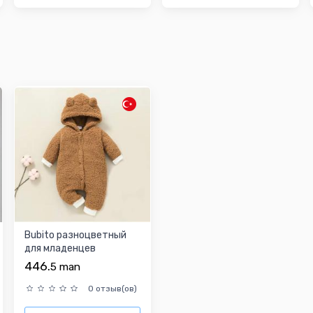
Bubito разноцветный
для младенцев
комбинезон
446.
5
man
0 отзыв(ов)