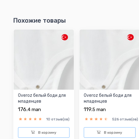
Похожие товары
Overoz белый боди для
Overoz белый боди для
младенцев
младенцев
176.
119.
4
man
5
man
10 отзыв(ов)
526 отзыв(ов)
В корзину
В корзину