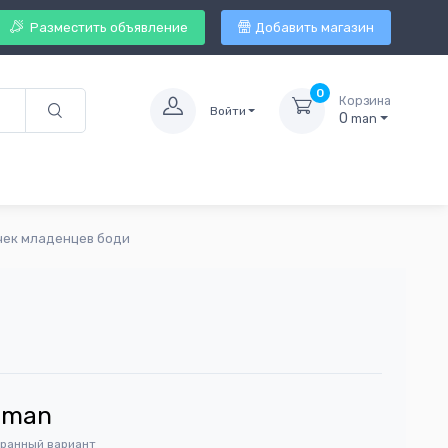
Разместить объявление
Добавить магазин
0
Корзина
Войти
0
man
чек младенцев боди
man
бранный вариант