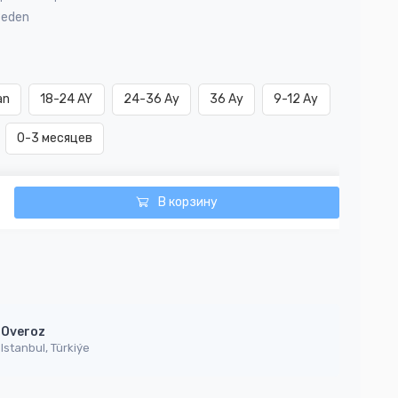
Beden
an
18-24 AY
24-36 Ay
36 Ay
9-12 Ay
0-3 месяцев
В корзину
Overoz
Istanbul, Türkiýe