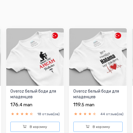
Overoz белый боди для
Overoz белый боди для
младенцев
младенцев
176.
119.
4
man
5
man
18 отзыв(ов)
44 отзыв(ов)
В корзину
В корзину