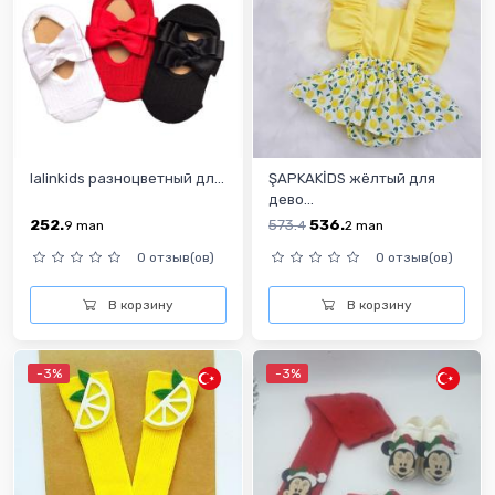
lalinkids разноцветный дл...
ŞAPKAKİDS жёлтый для
дево...
252.
573.
536.
9
man
4
2
man
0 отзыв(ов)
0 отзыв(ов)
В корзину
В корзину
-3%
-3%