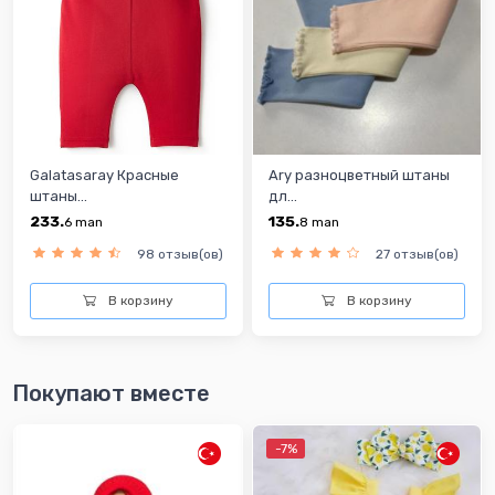
Galatasaray Красные
Ary разноцветный штаны
штаны...
дл...
233.
135.
6
man
8
man
98 отзыв(ов)
27 отзыв(ов)
В корзину
В корзину
Покупают вместе
-7%