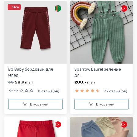
-14%
BG Baby бордовый для
Sparrow Laurel зелёные
млад...
дл...
68
58.
208.
9
man
7
man
0 отзыв(ов)
37 отзыв(ов)
В корзину
В корзину