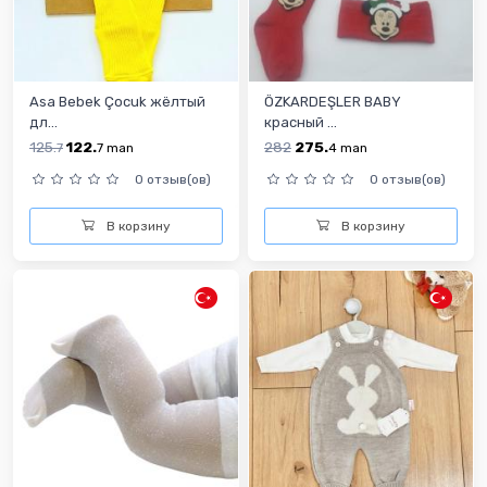
Asa Bebek Çocuk жёлтый
ÖZKARDEŞLER BABY
дл...
красный ...
125.
122.
282
275.
7
7
man
4
man
0 отзыв(ов)
0 отзыв(ов)
В корзину
В корзину