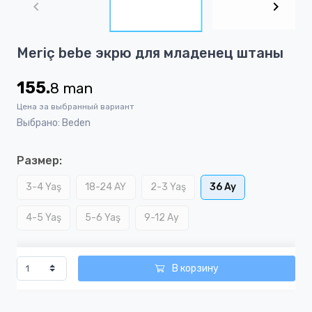
of
4
Item
Meriç bebe экрю для младенец штаны
1
of
155.
8
man
4
Цена за выбранный вариант
Выбрано: Beden
Размер:
3-4 Yaş
18-24 AY
2-3 Yaş
36 Ay
4-5 Yaş
5-6 Yaş
9-12 Ay
В корзину