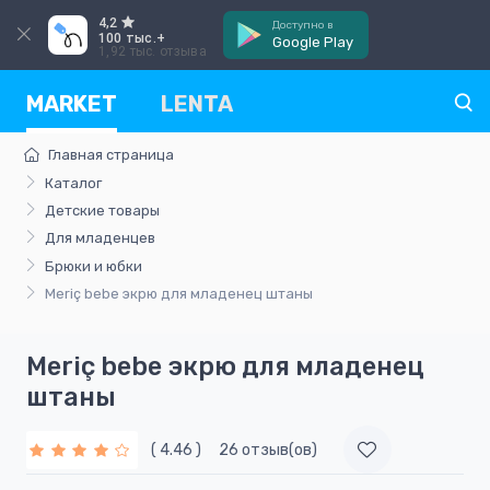
4,2
Доступно в
100 тыс.+
Google Play
1,92 тыс. отзыва
MARKET
LENTA
Главная страница
Каталог
Детские товары
Для младенцев
Брюки и юбки
Meriç bebe экрю для младенец штаны
Meriç bebe экрю для младенец
штаны
( 4.46 )
26 отзыв(ов)