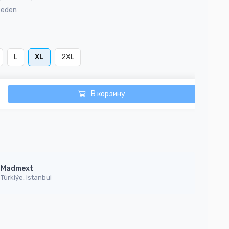
Beden
L
XL
2XL
В корзину
Madmext
Türkiýe, Istanbul