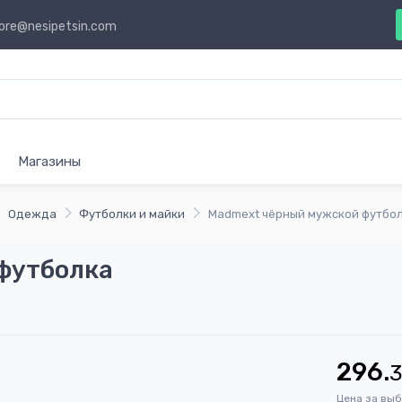
ore@nesipetsin.com
Магазины
Одежда
Футболки и майки
Madmext чёрный мужской футбо
футболка
296.
Цена за вы