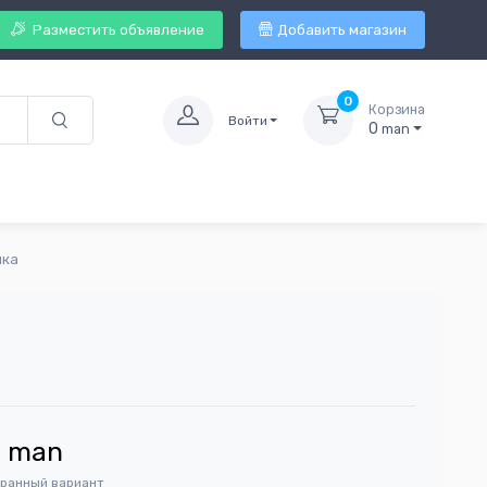
Разместить объявление
Добавить магазин
0
Корзина
Войти
0
man
лка
3
man
бранный вариант