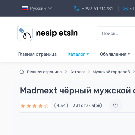
Русский
+993 61 714781
st
Главная страница
Каталог
Объявления
Главная страница
Каталог
Мужской гардероб
Madmext чёрный мужской 
( 4.34 )
331 отзыв(ов)