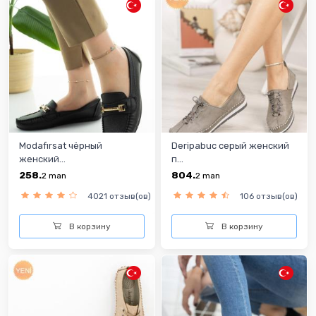
Modafırsat чёрный
Deripabuc серый женский
женский...
п...
258.
804.
2
man
2
man
4021 отзыв(ов)
106 отзыв(ов)
В корзину
В корзину