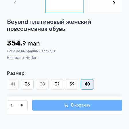
of
7
Item
Beyond платиновый женский
1
повседневная обувь
of
7
354.
9
man
Цена за выбранный вариант
Выбрано: Beden
Размер:
41
36
38
37
39
40
В корзину