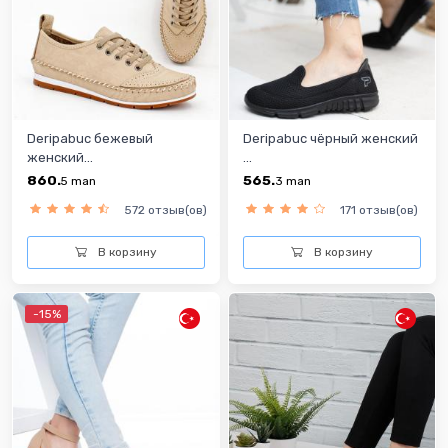
Deripabuc бежевый
Deripabuc чёрный женский
женский...
...
860.
565.
5
man
3
man
572 отзыв(ов)
171 отзыв(ов)
В корзину
В корзину
-15%