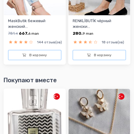
MaskButik бежевый
RENKLİBUTİK чёрный
женский...
женски...
781.
667.
280.
4
6
man
9
man
144 отзыв(ов)
18 отзыв(ов)
В корзину
В корзину
Покупают вместе