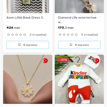
Avon Little Black Dress 3...
Diamond Life золотистые
ж...
426
170.
man
3
man
0 отзыв(ов)
0 отзыв(ов)
В корзину
В корзину
-30%