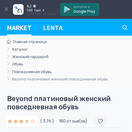
4,2
Доступно в
100 тыс.+
Google Play
1,92 тыс. отзыва
MARKET
LENTA
Главная страница
Каталог
Женский гардероб
Обувь
Повседневная обувь
Beyond платиновый женский повседневная обувь
Beyond платиновый женский
повседневная обувь
( 3.76 )
180 отзыв(ов)