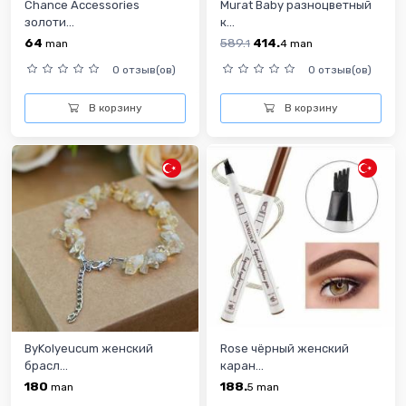
Chance Accessories
Murat Baby разноцветный
золоти...
к...
64
589.
414.
man
1
4
man
0 отзыв(ов)
0 отзыв(ов)
В корзину
В корзину
ByKolyeucum женский
Rose чёрный женский
брасл...
каран...
180
188.
man
5
man