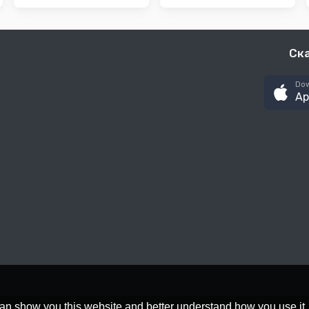
Ск
Dow
Ap
an show you this website and better understand how you use it,