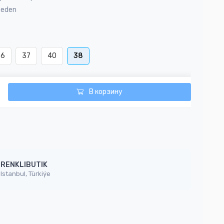
Beden
36
37
40
38
В корзину
RENKLIBUTIK
Istanbul, Türkiýe