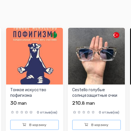
Тонкое искусство
Cestello голубые
пофигизма
солнцезащитные очки
женские.
30
210.
man
8
man
0 отзыв(ов)
0 отзыв(ов)
В корзину
В корзину