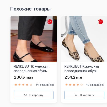
Похожие товары
RENKLİBUTİK женская
RENKLİBUTİK женская
повседневная обувь
повседневная обувь
288.
254.
3
man
2
man
69 отзыв(ов)
10 отзыв(ов)
В корзину
В корзину