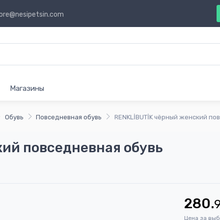
ore@nesipetsin.com
Магазины
Обувь
Повседневная обувь
RENKLİBUTİK чёрный женский по
ий повседневная обувь
280.
Цена за вы