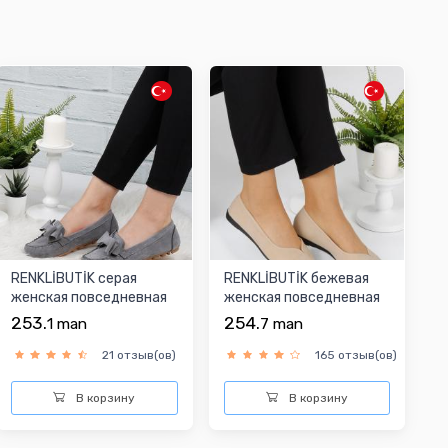
RENKLİBUTİK серая
RENKLİBUTİK бежевая
женская повседневная
женская повседневная
обувь
обувь
253.
254.
1
man
7
man
21 отзыв(ов)
165 отзыв(ов)
В корзину
В корзину