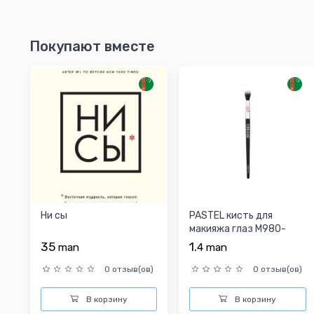
Покупают вместе
Ни сы
PASTEL кисть для
макияжа глаз M980-
0007
35
1.
man
4
man
0 отзыв(ов)
0 отзыв(ов)
В корзину
В корзину