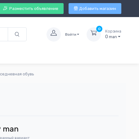
Разместить объявление
Добавить магазин
0
Корзина
Войти
0
man
вседневная обувь
9
man
бранный вариант