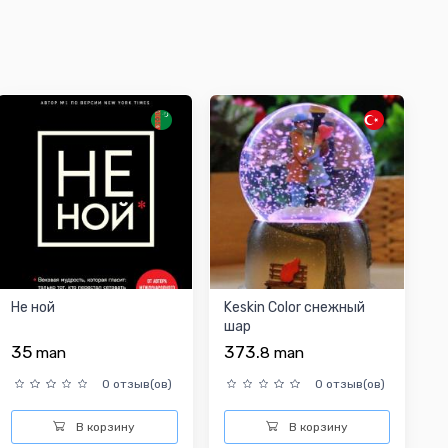
Не ной
Keskin Color снежный
шар
35
373.
man
8
man
0 отзыв(ов)
0 отзыв(ов)
В корзину
В корзину