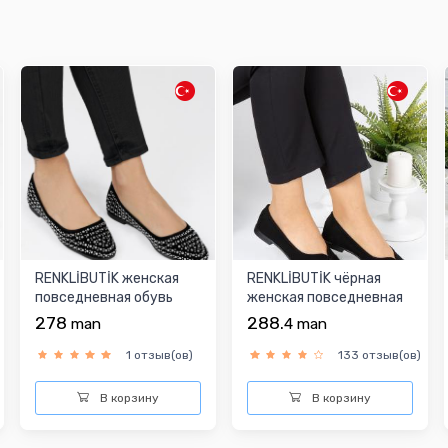
RENKLİBUTİK женская
RENKLİBUTİK чёрная
повседневная обувь
женская повседневная
обувь
278
288.
man
4
man
1 отзыв(ов)
133 отзыв(ов)
В корзину
В корзину