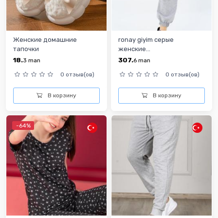
Женские домашние
ronay giyim cерые
тапочки
женские...
18.
307.
3
man
6
man
0 отзыв(ов)
0 отзыв(ов)
В корзину
В корзину
-64%