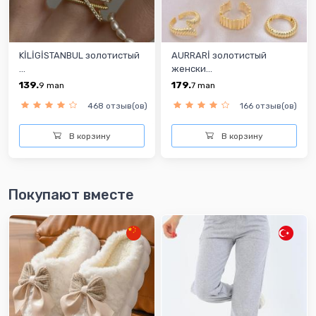
KİLİGİSTANBUL золотистый
AURRARİ золотистый
...
женски...
139.
179.
9
man
7
man
468 отзыв(ов)
166 отзыв(ов)
В корзину
В корзину
Покупают вместе