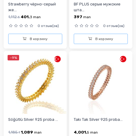
Strawberry чёрно-серый
BF PLUS серые мужские
же...
шта...
1,112.
401.
397
6
3
man
man
0 отзыв(ов)
0 отзыв(ов)
В корзину
В корзину
-9%
Söğütlü Silver 925 proba ...
Takı Tak Silver 925 proba...
1,185.
1,089
4,001.
1
man
5
man