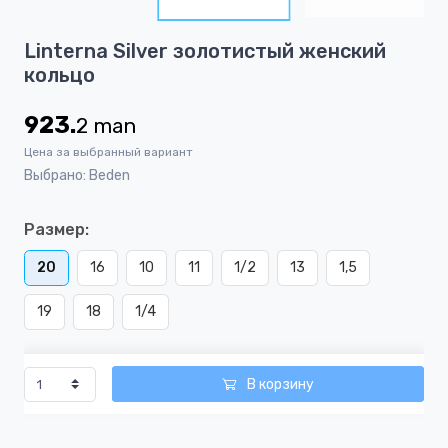
4
Item
Linterna Silver золотистый женский
1
кольцо
of
4
923.
2
man
Цена за выбранный вариант
Выбрано: Beden
Размер:
20
16
10
11
1/2
13
1,5
19
18
1/4
В корзину