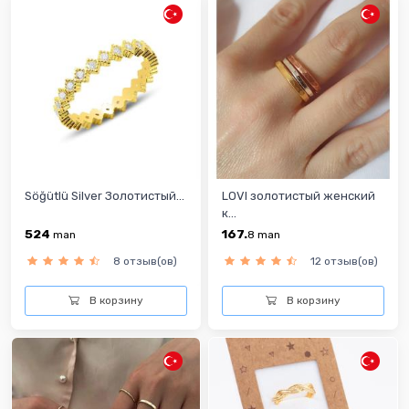
Söğütlü Silver Золотистый...
LOVI золотистый женский
к...
524
167.
man
8
man
8 отзыв(ов)
12 отзыв(ов)
В корзину
В корзину