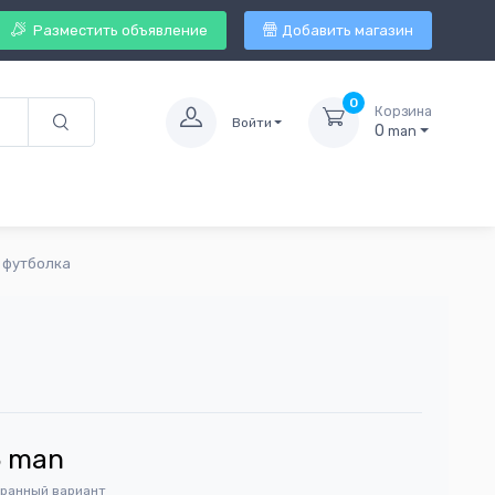
Разместить объявление
Добавить магазин
0
Корзина
Войти
0
man
в футболка
5
man
бранный вариант