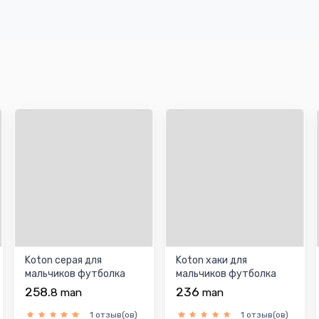
Koton серая для
Koton хаки для
мальчиков футболка
мальчиков футболка
258.
236
8
man
man
1 отзыв(ов)
1 отзыв(ов)