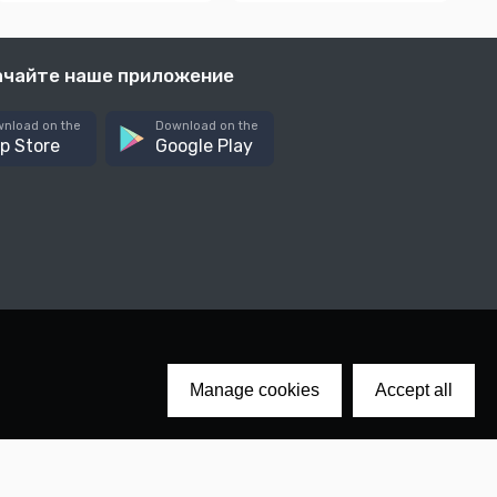
ачайте наше приложение
nload on the
Download on the
p Store
Google Play
Manage cookies
Accept all