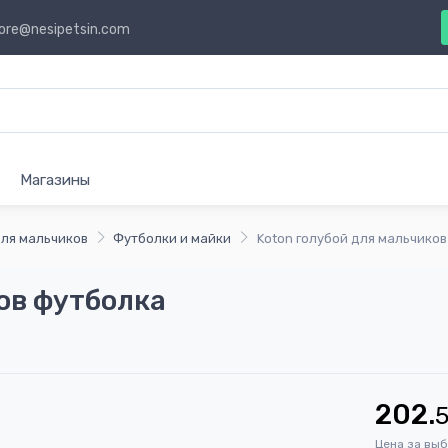
ore@nesipetsin.com
Магазины
ля мальчиков
Футболки и майки
Koton голубой для мальчико
ов футболка
202.
Цена за вы