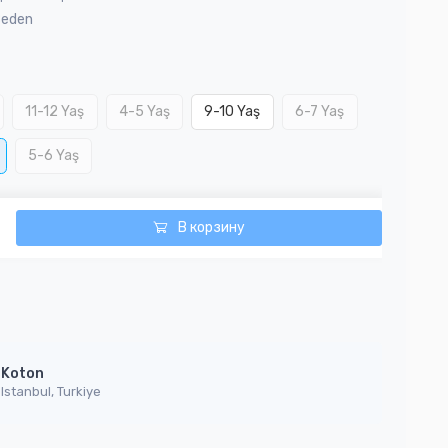
Beden
11-12 Yaş
4-5 Yaş
9-10 Yaş
6-7 Yaş
5-6 Yaş
В корзину
Koton
Istanbul, Turkiye