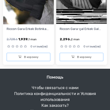
Riccon Gara Erkek Botinka...
Riccon Gara-çal Erkek Gal...
2,728.
1,939.
2,296.
5
1
man
2
man
0 отзыв(ов)
0 отзыв(ов)
В корзину
В корзину
Помощь
Чтобы связаться с нами
Политика конфиденциальности и Условия
использования
Как заказать?