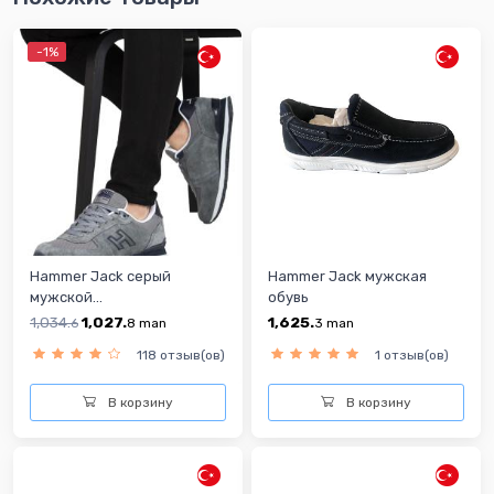
-1%
Hammer Jack серый
Hammer Jack мужская
мужской...
обувь
1,034.
1,027.
1,625.
6
8
man
3
man
118 отзыв(ов)
1 отзыв(ов)
В корзину
В корзину