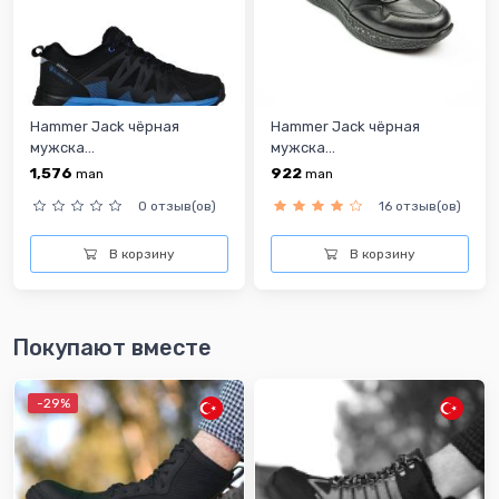
Hammer Jack чёрная
Hammer Jack чёрная
мужска...
мужска...
1,576
922
man
man
0 отзыв(ов)
16 отзыв(ов)
В корзину
В корзину
Покупают вместе
-29%