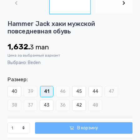
of
6
Item
Hammer Jack хаки мужской
1
повседневная обувь
of
6
1,632.
3
man
Цена за выбранный вариант
Выбрано: Beden
Размер:
40
39
41
46
45
44
47
38
37
43
36
42
48
В корзину