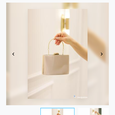
Item
1