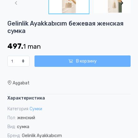
of
4
Item
Gelinlik Ayakkabıcım бежевая женская
1
сумка
of
4
497.
1
man
В корзину
Aşgabat
Характеристика
Категория
Сумки
Пол:
женский
Вид:
сумка
Бренд:
Gelinlik Ayakkabıcım