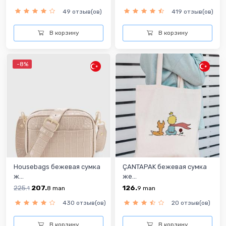
49 отзыв(ов)
419 отзыв(ов)
В корзину
В корзину
-8%
Housebags бежевая сумка
ÇANTAPAK бежевая сумка
ж...
же...
225.
207.
126.
1
8
man
9
man
430 отзыв(ов)
20 отзыв(ов)
В корзину
В корзину