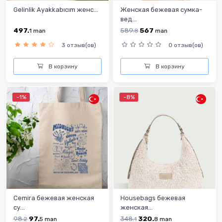
Gelinlik Ayakkabıcım женс...
Женская бежевая сумка-
вед...
497.
589.
567
1
man
8
man
3 отзыв(ов)
0 отзыв(ов)
В корзину
В корзину
-1%
-8%
Cemira бежевая женская
Housebags бежевая
су...
женская...
98.
97.
348.
320.
2
5
man
1
8
man