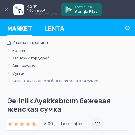
4,2
Доступно в
100 тыс.+
Google Play
1,92 тыс. отзыва
MARKET
LENTA
Главная страница
Каталог
Женский гардероб
Аксессуары
Сумки
Gelinlik Ayakkabıcım бежевая женская сумка
Gelinlik Ayakkabıcım бежевая
женская сумка
( 5.00 )
1 отзыв(ов)