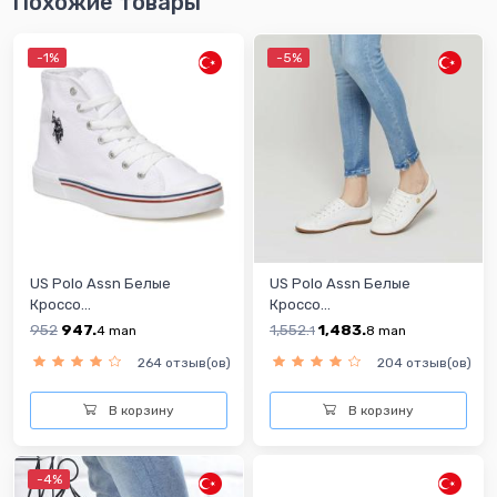
Похожие товары
-1%
-5%
US Polo Assn Белые
US Polo Assn Белые
Кроссо...
Кроссо...
952
947.
1,552.
1,483.
4
man
1
8
man
264 отзыв(ов)
204 отзыв(ов)
В корзину
В корзину
-4%