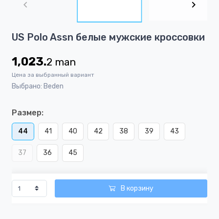
of
3
Item
US Polo Assn белые мужские кроссовки
1
of
1,023.
2
man
3
Цена за выбранный вариант
Выбрано: Beden
Размер:
44
41
40
42
38
39
43
37
36
45
В корзину