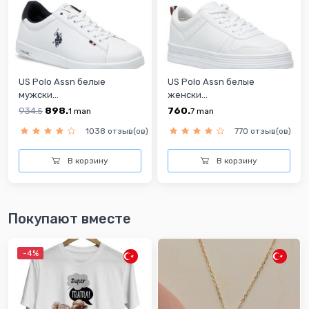
US Polo Assn белые
US Polo Assn белые
мужски...
женски...
934.
898.
760.
5
1
man
7
man
1038 отзыв(ов)
770 отзыв(ов)
В корзину
В корзину
Покупают вместе
-4%