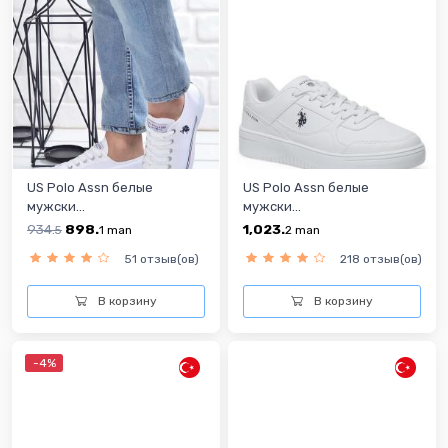
US Polo Assn белые
US Polo Assn белые
мужски...
мужски...
934.
898.
1,023.
5
1
man
2
man
51 отзыв(ов)
218 отзыв(ов)
В корзину
В корзину
-4%