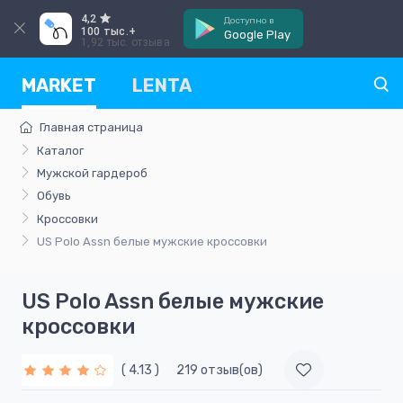
4,2
Доступно в
100 тыс.+
Google Play
1,92 тыс. отзыва
MARKET
LENTA
Главная страница
Каталог
Мужской гардероб
Обувь
Кроссовки
US Polo Assn белые мужские кроссовки
US Polo Assn белые мужские
кроссовки
( 4.13 )
219 отзыв(ов)