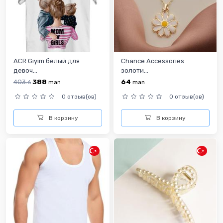
ACR Giyim белый для
Chance Accessories
девоч...
золоти...
403.
388
64
6
man
man
0 отзыв(ов)
0 отзыв(ов)
В корзину
В корзину