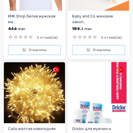
KMK Shop белая мужская
Baby and Co женские
ма...
закол...
466
184.
man
3
man
0 отзыв(ов)
0 отзыв(ов)
В корзину
В корзину
Cata жёлтая новогодняя
Driclor для мужчин и