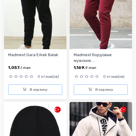
Madmext Gara Erkek Balak
Madmext бордовыe
мужские ...
1,057.
1,169.
1
man
9
man
0 отзыв(ов)
0 отзыв(ов)
В корзину
В корзину