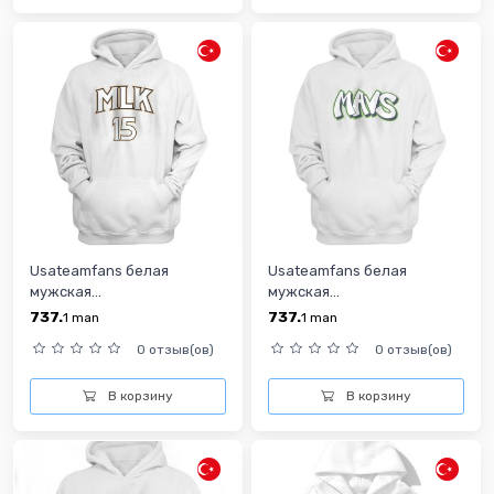
Usateamfans белая
Usateamfans белая
мужская...
мужская...
737.
737.
1
man
1
man
0 отзыв(ов)
0 отзыв(ов)
В корзину
В корзину