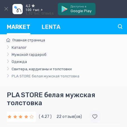
4,2
Доступно в
100 тыс.+
Google Play
1,92 тыс. отзыва
MARKET
LENTA
Главная страница
Каталог
Мужской гардероб
Одежда
Свитера, кардиганы и толстовки
PLA STORE белая мужская толстовка
PLA STORE белая мужская
толстовка
( 4.27 )
22 отзыв(ов)