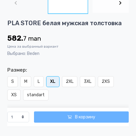
of
2
Item
PLA STORE белая мужская толстовка
1
of
582.
7
man
2
Цена за выбранный вариант
Выбрано: Beden
Размер:
S
M
L
XL
2XL
3XL
2XS
XS
standart
В корзину