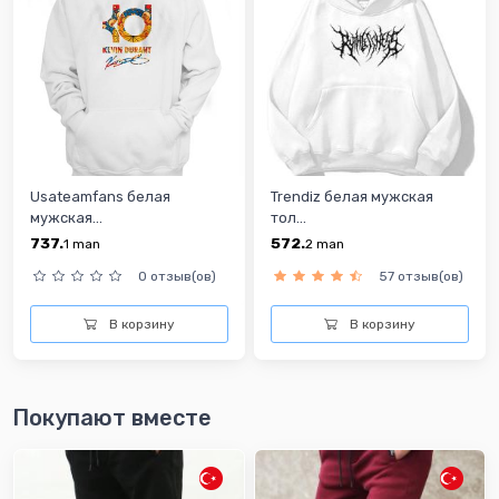
Usateamfans белая
Trendiz белая мужская
мужская...
тол...
737.
572.
1
man
2
man
0 отзыв(ов)
57 отзыв(ов)
В корзину
В корзину
Покупают вместе