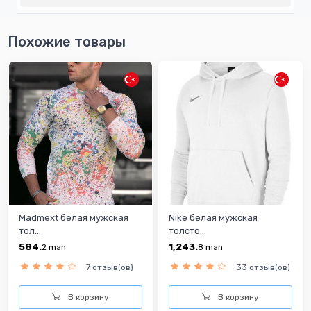
Похожие товары
Madmext белая мужская
Nike белая мужская
тол...
толсто...
584.
1,243.
2
man
8
man
7 отзыв(ов)
33 отзыв(ов)
В корзину
В корзину