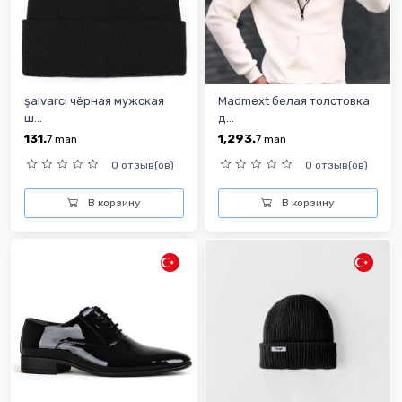
şalvarcı чёрная мужская
Madmext белая толстовка
ш...
д...
131.
1,293.
7
man
7
man
0 отзыв(ов)
0 отзыв(ов)
В корзину
В корзину