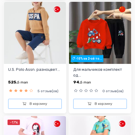
-10% на 2-ой то...
U.S. Polo Assn. разноцвет...
Для мальчиков комплект
од...
525.
94.
5
man
5
man
5 отзыв(ов)
0 отзыв(ов)
В корзину
В корзину
-17%