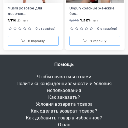
Mushi розовое для
Uygun красныe женскиe
девочек...
бос...
1,116.
1,346
1,321
2
man
man
0 отзыв(ов)
0 отзыв(ов)
В корзину
В корзину
Помощь
Чтобы связаться с нами
Политика конфиденциальности и Условия
использования
Как заказать?
Условия возврата товара
Как сделать возврат товара?
Как добавить товар в избранное?
О нас