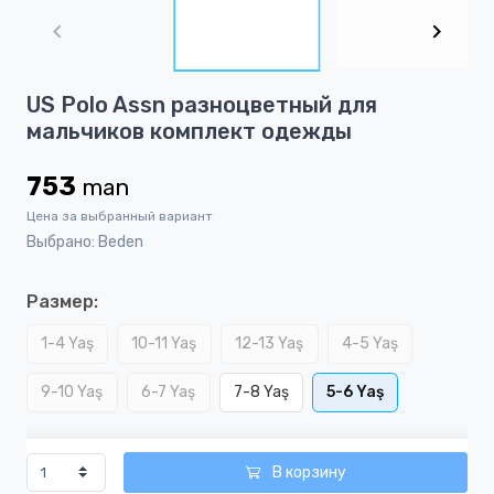
1
of
5
Item
US Polo Assn разноцветный для
1
мальчиков комплект одежды
of
5
753
man
Цена за выбранный вариант
Выбрано: Beden
Размер:
1-4 Yaş
10-11 Yaş
12-13 Yaş
4-5 Yaş
9-10 Yaş
6-7 Yaş
7-8 Yaş
5-6 Yaş
В корзину