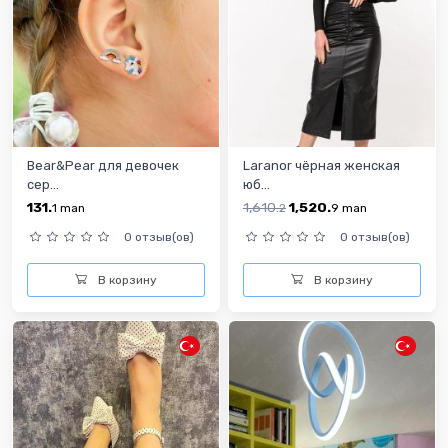
Bear&Pear для девочек
Laranor чёрная женская
сер...
юб...
131.
1,610.
1,520.
1
man
2
9
man
0 отзыв(ов)
0 отзыв(ов)
В корзину
В корзину