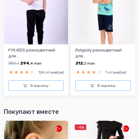
FYK KİDS разноцветный
Rolypoly разноцветный
для...
для...
350.
294.
212.
5
4
man
2
man
124 отзыв(ов)
1 отзыв(ов)
В корзину
В корзину
Покупают вместе
-6%