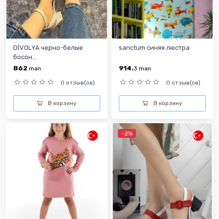
DİVOLYA черно-белые
sanctum синяя люстра
босон...
862
914.
man
3
man
0 отзыв(ов)
0 отзыв(ов)
В корзину
В корзину
-2%