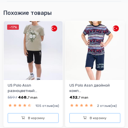
Похожие товары
-17%
US Polo Assn
US Polo Assn двойной
разноцветный...
комп...
559.
468.
432.
7
7
man
7
man
105 отзыв(ов)
2 отзыв(ов)
В корзину
В корзину